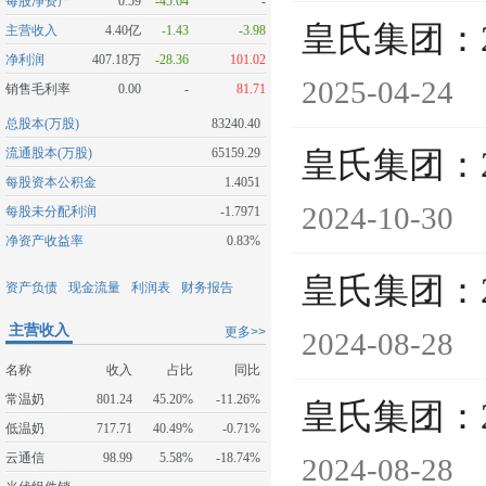
每股净资产
0.59
-45.64
-
皇氏集团：
主营收入
4.40亿
-1.43
-3.98
净利润
407.18万
-28.36
101.02
2025-04-24
销售毛利率
0.00
-
81.71
总股本(万股)
83240.40
流通股本(万股)
65159.29
皇氏集团：
每股资本公积金
1.4051
2024-10-30
每股未分配利润
-1.7971
净资产收益率
0.83%
皇氏集团：
资产负债
现金流量
利润表
财务报告
主营收入
更多>>
2024-08-28
名称
收入
占比
同比
常温奶
801.24
45.20%
-11.26%
皇氏集团：
低温奶
717.71
40.49%
-0.71%
云通信
98.99
5.58%
-18.74%
2024-08-28