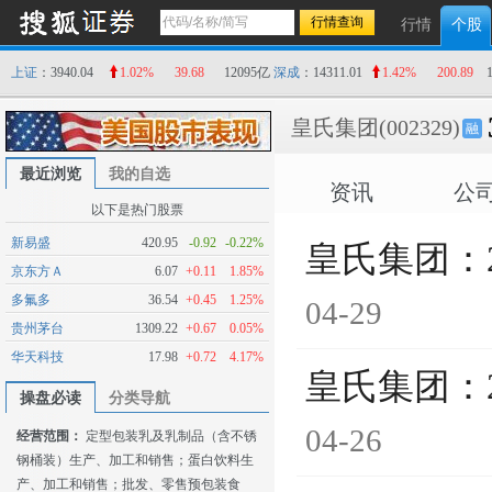
行情
个股
上证
：3940.04
1.02%
39.68
12095亿
深成
：14311.01
1.42%
200.89
皇氏集团
(002329)
融
最近浏览
我的自选
资讯
公
以下是热门股票
新易盛
420.95
-0.92
-0.22%
皇氏集团：
京东方Ａ
6.07
+0.11
1.85%
多氟多
36.54
+0.45
1.25%
04-29
贵州茅台
1309.22
+0.67
0.05%
华天科技
17.98
+0.72
4.17%
皇氏集团：
操盘必读
分类导航
04-26
经营范围：
定型包装乳及乳制品（含不锈
钢桶装）生产、加工和销售；蛋白饮料生
产、加工和销售；批发、零售预包装食