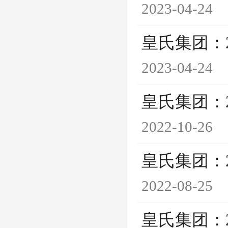
2023-04-24
皇氏集团：
2023-04-24
皇氏集团：
2022-10-26
皇氏集团：
2022-08-25
皇氏集团：