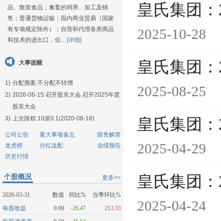
皇氏集团：
品、散装食品；禽畜的饲养、加工及销
售；普通货物运输；国内商业贸易（国家
有专项规定除外）；自营和代理各类商品
2025-10-28
和技术的进出口，但...
[详细]
皇氏集团：
大事提醒
1)
分配预案:不分配不转增
2025-08-25
2)
2026-06-15:
召开股东大会,召开2025年度
股东大会
3)
上次除权:10派0.1(2020-08-18)
皇氏集团：
公司公告
重大事项备忘
限售解禁
2025-04-29
龙虎榜
分红送配
业绩预告
历史行情
个股概况
皇氏集团：
更多>>
2026-03-31
数值
同比%
当季环比%
2025-04-24
每股收益
0.00
-26.47
213.33