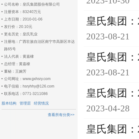
2023-10-30
公司名称：皇氏集团股份有限公司
注册资本：83240万元
皇氏集团：
上市日期：2010-01-06
发行价：20.10元
2023-08-21
更名历史：皇氏乳业
注册地：广西壮族自治区南宁市高新区丰达
路65号
皇氏集团：
法人代表：黄嘉棣
总经理：黄嘉棣
2023-08-21
董秘：王婉芳
公司网址：www.gxhsry.com
电子信箱：hsryhhy@126.com
皇氏集团：
联系电话：0771-3211086
股本结构
管理层
经营情况
2023-04-28
查看所有分类>>
皇氏集团：