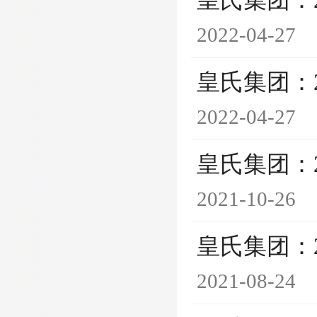
皇氏集团：
2022-04-27
皇氏集团：
2022-04-27
皇氏集团：
2021-10-26
皇氏集团：
2021-08-24