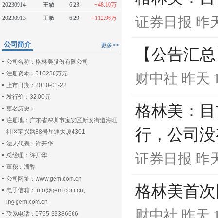
20230914
王敏
6.23
+48.10万
证券日报
昨天
20230913
王敏
6.29
+112.96万
公司简介
更多>>
【公告汇总
公司名称：格林美股份有限公司
注册资本：510236万元
财中社
昨天 1
上市日期：2010-01-22
发行价：32.00元
格林美：目
更名历史：
注册地：广东省深圳市宝安区新安街道海旺
行，公司没
社区宝兴路88号星通大厦4301
法人代表：许开华
证券日报
昨天
总经理：许开华
董秘：潘骅
公司网址：www.gem.com.cn
格林美首次回
电子信箱：info@gem.com.cn、
ir@gem.com.cn
财中社
昨天 1
联系电话：0755-33386666