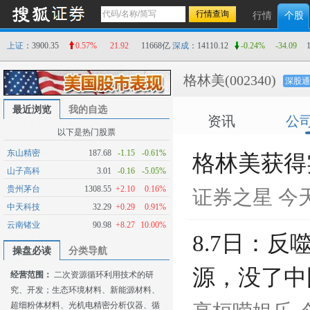
行情
个股
上证
：3900.35
0.57%
21.92
11668亿
深成
：14110.12
-0.24%
-34.09
格林美
(002340)
深股通
最近浏览
我的自选
资讯
公
以下是热门股票
东山精密
187.68
-1.15
-0.61%
格林美获得
山子高科
3.01
-0.16
-5.05%
贵州茅台
1308.55
+2.10
0.16%
证券之星
今天
中天科技
32.29
+0.29
0.91%
云南锗业
90.98
+8.27
10.00%
8.7日：
操盘必读
分类导航
源，没了中
经营范围：
二次资源循环利用技术的研
究、开发；生态环境材料、新能源材料、
超细粉体材料、光机电精密分析仪器、循