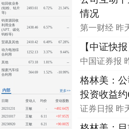
钴回收业务
(钴粉、钴片
2493.61
6.72%
21.34%
情况
等)
钨资源回收
利用业务
第一财经
昨天
2438.46
6.57%
--
(APT、碳化
钨粉等)
贸易及其他
2410.42
6.49%
67.28%
【中证快报
动力电池综
1252.13
3.37%
9.44%
合利用
中国证券报
昨
其他
673.18
1.81%
--
报废汽车综
564.69
1.52%
-10.99%
合利用
格林美：公
内部
更多>>
投资收益约
日期
变动人
均价
变动股数
证券日报
昨天
20231231
王敏
-
+492.64万
20231017
王敏
6.11
+97.95万
20230920
王敏
6.21
+90.00万
格林美：目