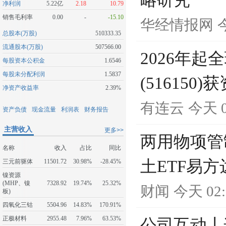
略研究
净利润
5.22亿
2.18
10.79
销售毛利率
0.00
-
-15.10
华经情报网
今
总股本(万股)
510333.35
流通股本(万股)
507566.00
2026年
每股资本公积金
1.6546
每股未分配利润
1.5837
(516150
净资产收益率
2.39%
有连云
今天 0
资产负债
现金流量
利润表
财务报告
主营收入
更多>>
两用物项管
名称
收入
占比
同比
土ETF易方达
三元前驱体
11501.72
30.98%
-28.45%
镍资源
(MHP、镍
7328.92
19.74%
25.32%
财闻
今天 02:
板)
四氧化三钴
5504.96
14.83%
170.91%
正极材料
2955.48
7.96%
63.53%
公司互动丨