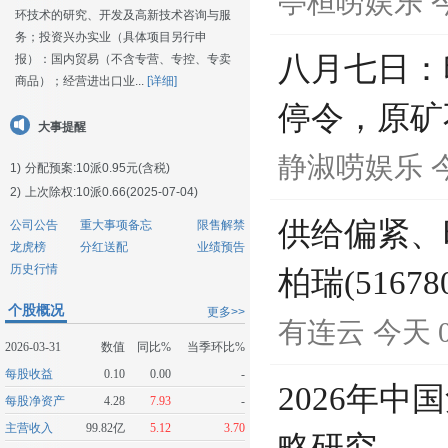
亭桓唠娱乐
今
环技术的研究、开发及高新技术咨询与服
务；投资兴办实业（具体项目另行申
八月七日：
报）：国内贸易（不含专营、专控、专卖
商品）；经营进出口业...
[详细]
停令，原矿
大事提醒
静淑唠娱乐
今
1)
分配预案:10派0.95元(含税)
2)
上次除权:10派0.66(2025-07-04)
供给偏紧、
公司公告
重大事项备忘
限售解禁
龙虎榜
分红送配
业绩预告
历史行情
柏瑞(516
个股概况
更多>>
有连云
今天 0
2026-03-31
数值
同比%
当季环比%
每股收益
0.10
0.00
-
2026年
每股净资产
4.28
7.93
-
主营收入
99.82亿
5.12
3.70