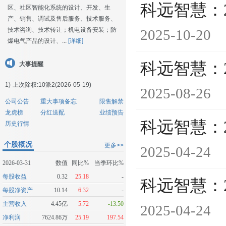
科远智慧：
区、社区智能化系统的设计、开发、生
产、销售、调试及售后服务、技术服务、
技术咨询、技术转让；机电设备安装；防
2025-10-20
爆电气产品的设计、...
[详细]
科远智慧：
大事提醒
1)
上次除权:10派2(2026-05-19)
2025-08-26
公司公告
重大事项备忘
限售解禁
龙虎榜
分红送配
业绩预告
科远智慧：
历史行情
个股概况
更多>>
2025-04-24
2026-03-31
数值
同比%
当季环比%
每股收益
0.32
25.18
-
科远智慧：
每股净资产
10.14
6.32
-
主营收入
4.45亿
5.72
-13.50
2025-04-24
净利润
7624.86万
25.19
197.54