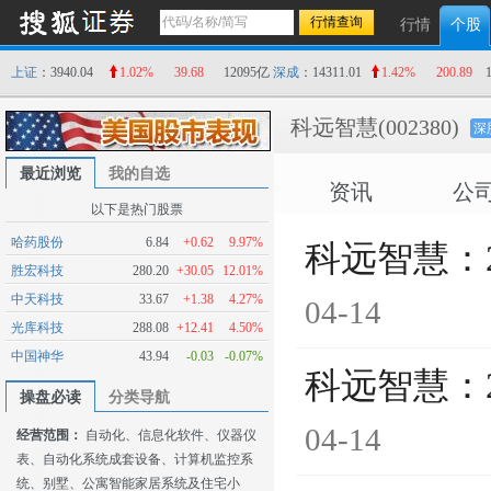
行情
个股
上证
：3940.04
1.02%
39.68
12095亿
深成
：14311.01
1.42%
200.89
科远智慧
(002380)
深
最近浏览
我的自选
资讯
公
以下是热门股票
哈药股份
6.84
+0.62
9.97%
科远智慧：
胜宏科技
280.20
+30.05
12.01%
中天科技
33.67
+1.38
4.27%
04-14
光库科技
288.08
+12.41
4.50%
中国神华
43.94
-0.03
-0.07%
科远智慧：
操盘必读
分类导航
04-14
经营范围：
自动化、信息化软件、仪器仪
表、自动化系统成套设备、计算机监控系
统、别墅、公寓智能家居系统及住宅小