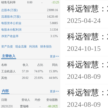
销售毛利率
0.00
-
-13.25
科远智慧：
总股本(万股)
23999.16
流通股本(万股)
14220.40
2025-04-24
每股资本公积金
5.8085
每股未分配利润
3.1334
科远智慧：
净资产收益率
3.13%
2024-10-15
资产负债
现金流量
利润表
财务报告
主营收入
更多>>
科远智慧：
名称
收入
占比
同比
工业机器人
57.19
74.07%
15.39%
2024-08-09
其他
20.02
25.93%
44.94%
科远智慧：
内部
更多>>
日期
变动人
均价
变动股数
2024-08-09
20231231
曹瑞峰
-
-60.28万