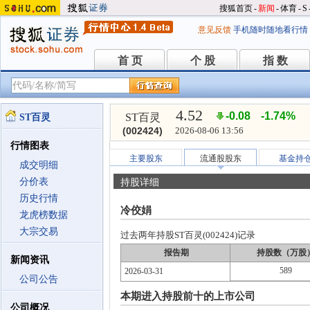
搜狐首页
-
新闻
-
体育
-
S
意见反馈
手机随时随地看行情
首 页
个 股
指 数
首 页
个 股
指 数
4.52
-0.08
-1.74%
ST百灵
ST百灵
(002424)
2026-08-06 13:56
行情图表
主要股东
流通股股东
基金持
成交明细
分价表
持股详细
历史行情
冷佼娟
龙虎榜数据
大宗交易
过去两年持股ST百灵(002424)记录
报告期
持股数（万股
新闻资讯
589
2026-03-31
公司公告
本期进入持股前十的上市公司
公司概况