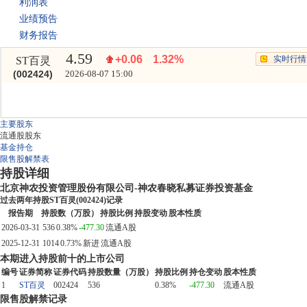
利润表
业绩预告
财务报告
4.59
+0.06
1.32%
实时行情
ST百灵
(002424)
2026-08-07 15:00
主要股东
流通股股东
基金持仓
限售股解禁表
持股详细
北京神农投资管理股份有限公司-神农春晓私募证券投资基金
过去两年持股ST百灵(002424)记录
报告期
持股数（万股）
持股比例
持股变动
股本性质
2026-03-31
536
0.38%
-477.30
流通A股
2025-12-31
1014
0.73%
新进
流通A股
本期进入持股前十的上市公司
编号
证券简称
证券代码
持股数量（万股）
持股比例
持仓变动
股本性质
1
ST百灵
002424
536
0.38%
-477.30
流通A股
限售股解禁记录