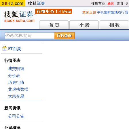
搜狐首页
-
新闻
-
体育
-
S
意见反馈
手机随时随地看行情
首 页
个 股
指 数
首 页
个 股
指 数
ST百灵
行情图表
成交明细
分价表
历史行情
龙虎榜数据
大宗交易
新闻资讯
公司公告
公司概况