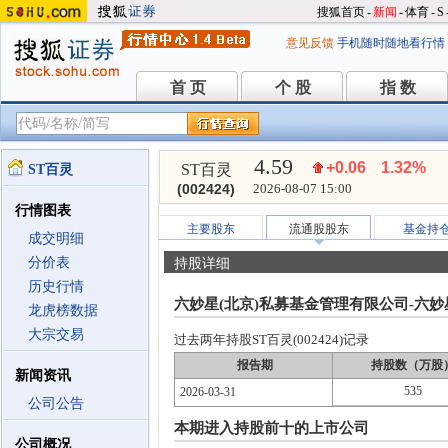
搜狐首页
-
新闻
-
体育
-
S
意见反馈
手机随时随地看行情
首 页
个 股
指 数
首 页
个 股
指 数
4.59
+0.06
1.32%
ST百灵
ST百灵
(002424)
2026-08-07 15:00
行情图表
主要股东
流通股股东
基金持
成交明细
分价表
持股详细
历史行情
六妙星(北京)私募基金管理有限公司-六
龙虎榜数据
大宗交易
过去两年持股ST百灵(002424)记录
报告期
持股数（万股
新闻资讯
535
2026-03-31
公司公告
本期进入持股前十的上市公司
公司概况