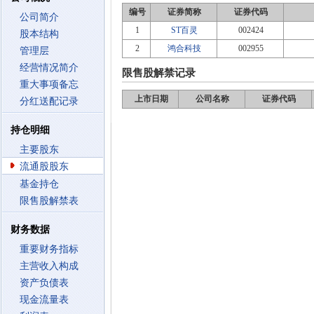
编号
证券简称
证券代码
公司简介
1
ST百灵
002424
股本结构
2
鸿合科技
002955
管理层
经营情况简介
限售股解禁记录
重大事项备忘
上市日期
公司名称
证券代码
分红送配记录
持仓明细
主要股东
流通股股东
基金持仓
限售股解禁表
财务数据
重要财务指标
主营收入构成
资产负债表
现金流量表