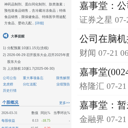
嘉事堂：公
神药品制剂、蛋白同化制剂、肽类激素；
预包装食品销售，含冷藏冷冻食品；特殊
食品销售，限保健食品、特殊医学用途配
证券之星
07-
方食品、婴幼儿配...
[详细]
公司在脑机
大事提醒
1)
分配预案:10派1.15元(含税)
财闻
07-21 0
2)
2026-06-29:
召开股东大会,召开2025年度
股东大会
3)
上次除权:10派1.7(2025-06-30)
嘉事堂(00
公司公告
重大事项备忘
限售解禁
格隆汇
07-21
龙虎榜
分红送配
业绩预告
历史行情
个股概况
嘉事堂：暂
更多>>
2026-03-31
数值
同比%
当季环比%
金融界
07-21
每股收益
0.13
-18.75
-