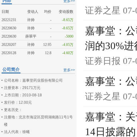
内部
更多>>
证券之星
07-
日期
变动人
均价
变动股数
20221231
许帅
-
-8.65万
嘉事堂：公
20220630
许帅
-
-8.65万
20220630
薛翠平
-
-5000
润的30%
20220207
许帅
12.95
-4.05万
20220128
许帅
12.8
-4.60万
证券日报
07-
公司简介
更多>>
嘉事堂：公
公司名称：嘉事堂药业股份有限公司
注册资本：29171万元
证券之星
07-
上市日期：2010-08-18
发行价：12.00元
更名历史：
嘉事堂：关
注册地：北京市海淀区昆明湖南路11号1号
楼
14日披露
法人代表：徐曦