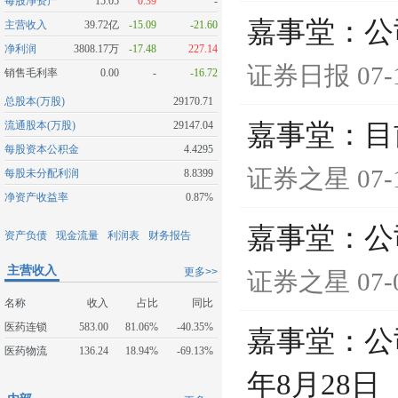
每股净资产
15.05
0.39
-
嘉事堂：公
主营收入
39.72亿
-15.09
-21.60
净利润
3808.17万
-17.48
227.14
证券日报
07-
销售毛利率
0.00
-
-16.72
总股本(万股)
29170.71
流通股本(万股)
29147.04
嘉事堂：目
每股资本公积金
4.4295
证券之星
07-
每股未分配利润
8.8399
净资产收益率
0.87%
嘉事堂：公司
资产负债
现金流量
利润表
财务报告
主营收入
更多>>
证券之星
07-
名称
收入
占比
同比
医药连锁
583.00
81.06%
-40.35%
嘉事堂：公
医药物流
136.24
18.94%
-69.13%
年8月28日