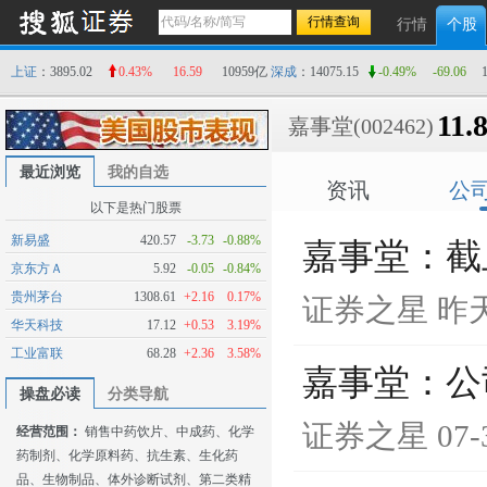
行情
个股
上证
：3895.02
0.43%
16.59
10959亿
深成
：14075.15
-0.49%
-69.06
11.
嘉事堂
(002462)
最近浏览
我的自选
资讯
公
以下是热门股票
新易盛
420.57
-3.73
-0.88%
嘉事堂：截止
京东方Ａ
5.92
-0.05
-0.84%
贵州茅台
1308.61
+2.16
0.17%
证券之星
昨天
华天科技
17.12
+0.53
3.19%
工业富联
68.28
+2.36
3.58%
嘉事堂：公
操盘必读
分类导航
证券之星
07-
经营范围：
销售中药饮片、中成药、化学
药制剂、化学原料药、抗生素、生化药
品、生物制品、体外诊断试剂、第二类精