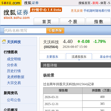
搜狐首页
-
新闻
-
体育
-
S
意见反馈
手机随时随地看行情
首 页
个 股
指 数
首 页
个 股
指 数
4.40
-0.08
-1.79%
天沃科技
天沃科技
(002564)
2026-08-07 15:00
行情图表
主要股东
流通股股东
基金持
成交明细
分价表
持股详细
历史行情
杨前景
龙虎榜数据
大宗交易
过去两年持股天沃科技(002564)记录
报告期
持股数（万股
新闻资讯
400
2026-03-31
公司公告
385
2025-12-31
公司概况
381