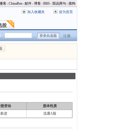
播客
-
ChinaRen
-
邮件
-
博客
-
BBS
-
我说两句
-
搜狗
加入收藏夹
设为首页
选股
选股
码：
注册
股
持股变动
股本性质
新进
流通A股