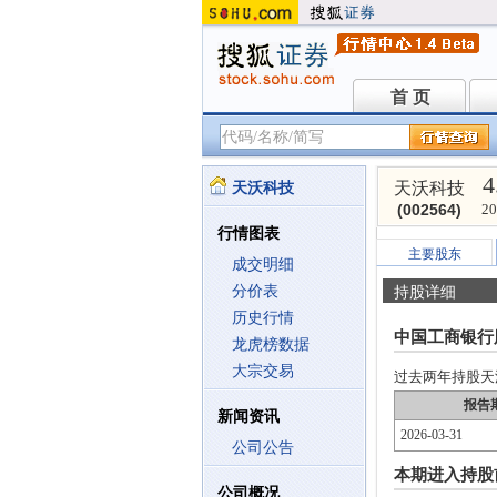
首 页
首 页
4
天沃科技
天沃科技
(002564)
20
行情图表
主要股东
成交明细
分价表
持股详细
历史行情
中国工商银行
龙虎榜数据
大宗交易
过去两年持股天沃科
报告
新闻资讯
2026-03-31
公司公告
本期进入持股
公司概况