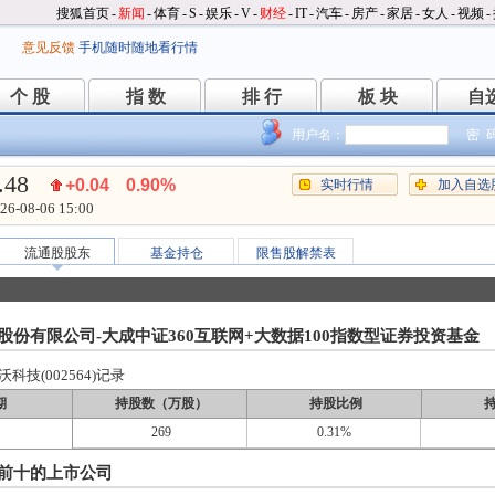
搜狐首页
-
新闻
-
体育
-
S
-
娱乐
-
V
-
财经
-
IT
-
汽车
-
房产
-
家居
-
女人
-
视频
-
意见反馈
手机随时随地看行情
个 股
指 数
排 行
板 块
自
个 股
指 数
排 行
板 块
自
用户名：
密 
.48
+0.04
0.90%
实时行情
加入自选
26-08-06 15:00
流通股股东
基金持仓
限售股解禁表
股份有限公司-大成中证360互联网+大数据100指数型证券投资基金
技(002564)记录
期
持股数（万股）
持股比例
269
0.31%
前十的上市公司