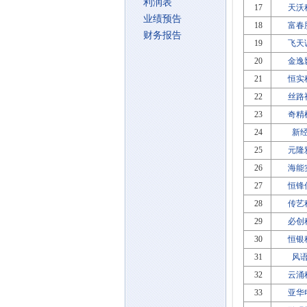
利润表
17
天沃
业绩预告
18
富春
财务报告
19
飞天
20
金逸
21
恒实
22
丝路
23
奇精
24
新
25
元隆
26
海能
27
恒锋
28
传艺
29
必创
30
恒银
31
风
32
云涌
33
亚华