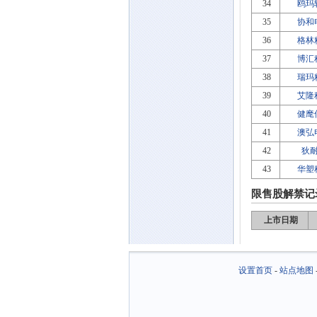
34
鸥玛
35
协和
36
格林
37
博汇
38
瑞玛
39
艾隆
40
健麾
41
澳弘
42
狄
43
华塑
限售股解禁记
上市日期
设置首页
-
站点地图