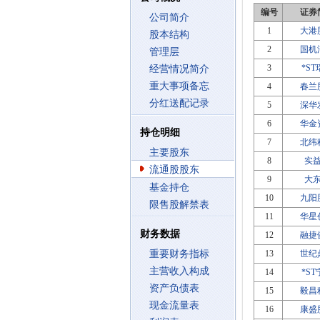
编号
证券
公司简介
1
大港
股本结构
2
国机
管理层
3
*S
经营情况简介
重大事项备忘
4
春兰
分红送配记录
5
深华
6
华金
持仓明细
7
北纬
主要股东
8
实
流通股股东
9
大
基金持仓
10
九阳
限售股解禁表
11
华星
财务数据
12
融捷
重要财务指标
13
世纪
主营收入构成
14
*S
资产负债表
15
毅昌
现金流量表
16
康盛