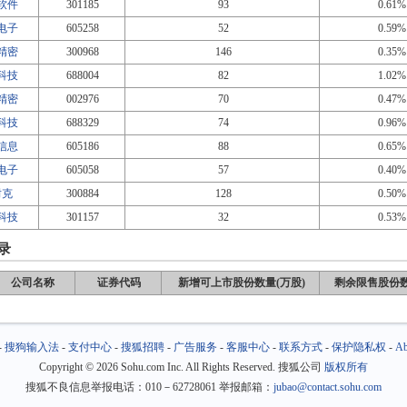
软件
301185
93
0.61%
电子
605258
52
0.59%
精密
300968
146
0.35%
科技
688004
82
1.02%
精密
002976
70
0.47%
科技
688329
74
0.96%
信息
605186
88
0.65%
电子
605058
57
0.40%
耐克
300884
128
0.50%
科技
301157
32
0.53%
录
公司名称
证券代码
新增可上市股份数量(万股)
剩余限售股份数
-
搜狗输入法
-
支付中心
-
搜狐招聘
-
广告服务
-
客服中心
-
联系方式
-
保护隐私权
-
Ab
Copyright
©
2026 Sohu.com Inc. All Rights Reserved. 搜狐公司
版权所有
搜狐不良信息举报电话：010－62728061 举报邮箱：
jubao@contact.sohu.com