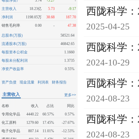
每股净资产
3.74
-5.27
-
西陇科学：
主营收入
18.23亿
5.73
-9.17
净利润
1198.05万
38.68
187.70
2025-04-25
销售毛利率
0.00
-
47.38
总股本(万股)
58521.64
流通股本(万股)
46842.65
西陇科学：
每股资本公积金
1.1660
2024-10-29
每股未分配利润
1.3735
净资产收益率
0.55%
西陇科学：
资产负债
现金流量
利润表
财务报告
主营收入
更多>>
2024-08-23
名称
收入
占比
同比
专用化学品
4440.22
60.57%
0.57%
西陇科学：
化工原料
1279.60
17.45%
-27.67%
电子化学品
807.14
11.01%
-12.53%
2024-08-23