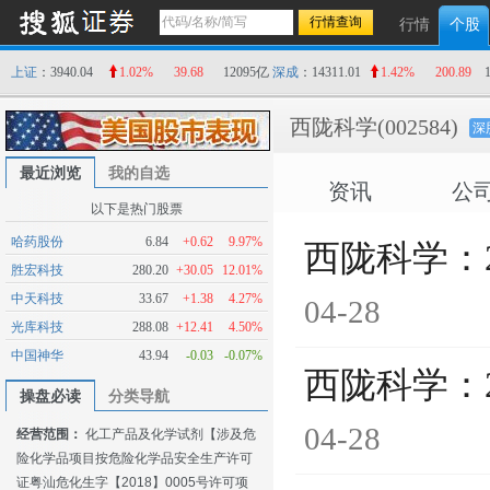
行情
个股
上证
：3940.04
1.02%
39.68
12095亿
深成
：14311.01
1.42%
200.89
西陇科学
(002584)
深
最近浏览
我的自选
资讯
公
以下是热门股票
哈药股份
6.84
+0.62
9.97%
西陇科学：
胜宏科技
280.20
+30.05
12.01%
中天科技
33.67
+1.38
4.27%
04-28
光库科技
288.08
+12.41
4.50%
中国神华
43.94
-0.03
-0.07%
西陇科学：
操盘必读
分类导航
04-28
经营范围：
化工产品及化学试剂【涉及危
险化学品项目按危险化学品安全生产许可
证粤汕危化生字【2018】0005号许可项