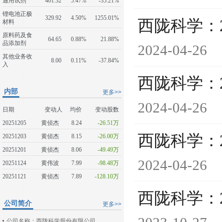
通用试剂
401.32
5.47%
-35.21%
锂电池正极
329.92
4.50%
1255.01%
西陇科学：
材料
原料药及食
64.65
0.88%
21.88%
品添加剂
2024-04-26
其他业务收
8.00
0.11%
-37.84%
入
西陇科学：
内部
更多>>
2024-04-26
日期
变动人
均价
变动股数
20251205
黄侦杰
8.24
-26.51万
西陇科学：
20251203
黄侦杰
8.15
-26.00万
20251201
黄侦杰
8.06
-49.49万
2024-04-26
20251124
黄伟波
7.99
-98.48万
20251121
黄侦杰
7.89
-128.10万
西陇科学：
公司简介
更多>>
公司名称：西陇科学股份有限公司