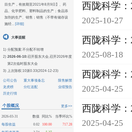
西陇科学：
目生产，有效期至2021年8月9日】、药
品、化学肥料、塑料制品的生产；食品添
加剂的生产、销售；销售（不带有储存设
2025-10-27
施经...
[详细]
西陇科学：
大事提醒
1)
分配预案:不分配不转增
2025-08-18
2)
2026-06-10:
召开股东大会,召开2026年度
第2次临时股东大会
3)
上次除权:10派0.33(2024-12-23)
西陇科学：
公司公告
重大事项备忘
限售解禁
2025-04-25
龙虎榜
分红送配
业绩预告
历史行情
个股概况
西陇科学：
更多>>
2026-03-31
数值
同比%
当季环比%
2025-04-25
每股收益
0.02
100.00
717.28