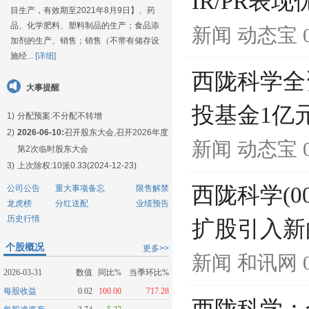
IR/PR表现
目生产，有效期至2021年8月9日】、药
品、化学肥料、塑料制品的生产；食品添
新闻
动态宝
加剂的生产、销售；销售（不带有储存设
施经...
[详细]
西陇科学全
大事提醒
投基金1亿
1)
分配预案:不分配不转增
2)
2026-06-10:
召开股东大会,召开2026年度
新闻
动态宝
第2次临时股东大会
3)
上次除权:10派0.33(2024-12-23)
西陇科学(0
公司公告
重大事项备忘
限售解禁
龙虎榜
分红送配
业绩预告
历史行情
扩股引入新
个股概况
更多>>
新闻
和讯网
2026-03-31
数值
同比%
当季环比%
每股收益
0.02
100.00
717.28