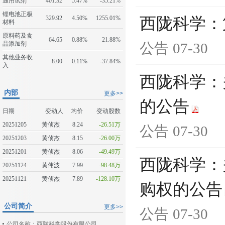
通用试剂
401.32
5.47%
-35.21%
锂电池正极
329.92
4.50%
1255.01%
西陇科学：
材料
原料药及食
64.65
0.88%
21.88%
品添加剂
公告
07-30
其他业务收
8.00
0.11%
-37.84%
入
西陇科学：
内部
更多>>
的公告
日期
变动人
均价
变动股数
20251205
黄侦杰
8.24
-26.51万
公告
07-30
20251203
黄侦杰
8.15
-26.00万
20251201
黄侦杰
8.06
-49.49万
西陇科学：
20251124
黄伟波
7.99
-98.48万
20251121
黄侦杰
7.89
-128.10万
购权的公告
公司简介
更多>>
公告
07-30
公司名称：西陇科学股份有限公司