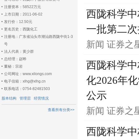
注册资本：58522万元
西陇科学中
上市日期：2011-06-02
发行价：12.50元
一批第二次
更名历史：西陇化工
注册地：广东省汕头市潮汕路西陇中街1-3
新闻
证券之
号
法人代表：黄少群
总经理：赵晔
西陇科学中
董秘：宗岩
公司网址：www.xilongs.com
化2026
电子信箱：xlhg@xlhg.cn
联系电话：0754-82481503
公示
股本结构
管理层
经营情况
新闻
证券之
查看所有分类>>
西陇科学中