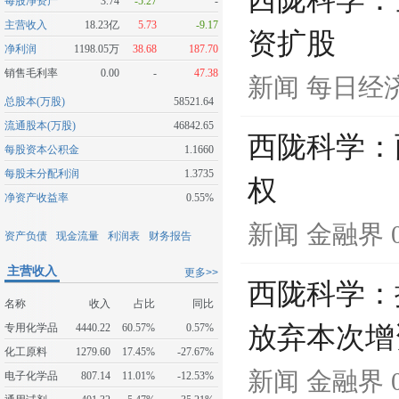
西陇科学：
每股净资产
3.74
-5.27
-
主营收入
18.23亿
5.73
-9.17
资扩股
净利润
1198.05万
38.68
187.70
销售毛利率
0.00
-
47.38
新闻
每日经
总股本(万股)
58521.64
流通股本(万股)
46842.65
西陇科学：
每股资本公积金
1.1660
每股未分配利润
1.3735
权
净资产收益率
0.55%
新闻
金融界
资产负债
现金流量
利润表
财务报告
主营收入
更多>>
西陇科学：
名称
收入
占比
同比
专用化学品
4440.22
60.57%
0.57%
放弃本次增
化工原料
1279.60
17.45%
-27.67%
新闻
金融界
电子化学品
807.14
11.01%
-12.53%