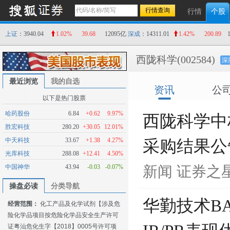
行情
个股
上证
：3940.04
1.02%
39.68
12095亿
深成
：14311.01
1.42%
200.89
西陇科学
(002584)
深
最近浏览
我的自选
资讯
公
以下是热门股票
哈药股份
6.84
+0.62
9.97%
西陇科学中
胜宏科技
280.20
+30.05
12.01%
中天科技
33.67
+1.38
4.27%
采购结果公
光库科技
288.08
+12.41
4.50%
中国神华
43.94
-0.03
-0.07%
新闻
证券之
操盘必读
分类导航
华勤技术BA
经营范围：
化工产品及化学试剂【涉及危
险化学品项目按危险化学品安全生产许可
证粤汕危化生字【2018】0005号许可项