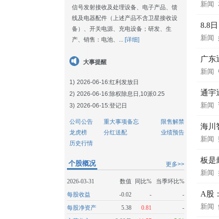
新闻
信号发射接收及处理设备、电子产品、馈
线及电器配件（上述产品不含卫星接收设
8.
备）、开关电源、充电设备；研发、生
新闻
产、销售：电池、...
[详细]
广东
大事提醒
新闻
1)
2026-06-16:
红利发放日
通宇
2)
2026-06-16:
除权除息日,10派0.25
新闻
3)
2026-06-15:
登记日
公司公告
重大事项备忘
限售解禁
海川
龙虎榜
分红送配
业绩预告
新闻
历史行情
板是
个股概况
更多>>
新闻
2026-03-31
数值
同比%
当季环比%
A股
每股收益
-0.02
-
-
新闻
每股净资产
5.38
0.81
-