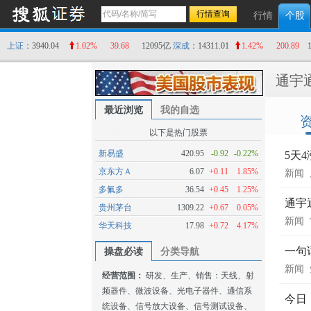
行情
个股
上证
：3940.04
1.02%
39.68
12095亿
深成
：14311.01
1.42%
200.89
通宇
最近浏览
我的自选
以下是热门股票
新易盛
420.95
-0.92
-0.22%
5天
京东方Ａ
6.07
+0.11
1.85%
新闻
多氟多
36.54
+0.45
1.25%
通宇
贵州茅台
1309.22
+0.67
0.05%
新闻
华天科技
17.98
+0.72
4.17%
一句
操盘必读
分类导航
新闻
经营范围：
研发、生产、销售：天线、射
频器件、微波设备、光电子器件、通信系
今日
统设备、信号放大设备、信号测试设备、