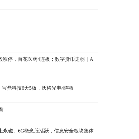
多股涨停，百花医药4连板；数字货币走弱｜A
，宝鼎科技6天5板，沃格光电4连板
看
，稀土永磁、6G概念股活跃，信息安全板块集体