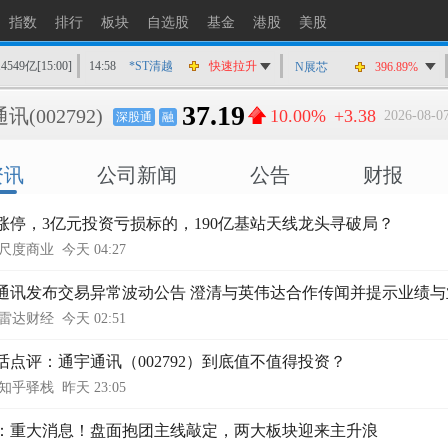
指数
排行
板块
自选股
基金
港股
美股
14549亿
[15:00]
14:58
*ST清越
快速拉升
N展芯
396.89%
14:56
上工Ｂ股
快速拉升
37.19
通讯
(002792)
10.00%
+3.38
2026-08-07
深股通
融
14:56
爱丽家居
快速拉升
14:56
金凯生科
涨停
资讯
公司新闻
公告
财报
14:56
南亚新材
猛烈打压
14:55
成都先导
跌停
4涨停，3亿元投资亏损标的，190亿基站天线龙头寻破局？
14:55
盛达资源
涨停
尺度商业
今天 04:27
14:55
盛达资源
快速拉升
14:54
永安药业
快速拉升
通讯发布交易异常波动公告 澄清与英伟达合作传闻并提示业绩与
雷达财经
今天 02:51
14:53
中农立华
快速拉升
话点评：通宇通讯（002792）到底值不值得投资？
知乎驿栈
昨天 23:05
：重大消息！盘面抱团主线敲定，两大板块迎来主升浪