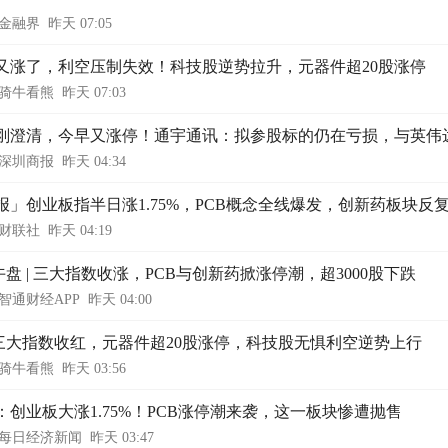
金融界
昨天 07:05
又涨了，利空压制失效！科技股逆势拉升，元器件超20股涨停
骑牛看熊
昨天 07:03
刚澄清，今早又涨停！通宇通讯：拟参股标的仍在亏损，与英伟
深圳商报
昨天 04:34
报」创业板指半日涨1.75%，PCB概念全线爆发，创新药板块反
财联社
昨天 04:19
午盘 | 三大指数收涨，PCB与创新药掀涨停潮，超3000股下跌
智通财经APP
昨天 04:00
三大指数收红，元器件超20股涨停，科技股无惧利空逆势上行
骑牛看熊
昨天 03:56
：创业板大涨1.75%！PCB涨停潮来袭，这一板块惨遭抛售
每日经济新闻
昨天 03:47