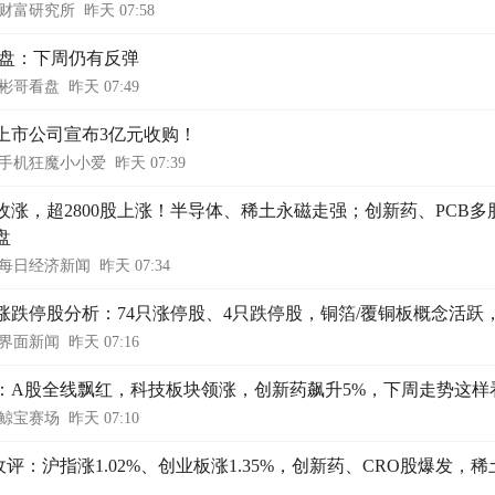
财富研究所
昨天 07:58
7收盘：下周仍有反弹
彬哥看盘
昨天 07:49
上市公司宣布3亿元收购！
手机狂魔小小爱
昨天 07:39
收涨，超2800股上涨！半导体、稀土永磁走强；创新药、PCB
盘
每日经济新闻
昨天 07:34
涨跌停股分析：74只涨停股、4只跌停股，铜箔/覆铜板概念活跃
界面新闻
昨天 07:16
：A股全线飘红，科技板块领涨，创新药飙升5%，下周走势这样
鲸宝赛场
昨天 07:10
收评：沪指涨1.02%、创业板涨1.35%，创新药、CRO股爆发