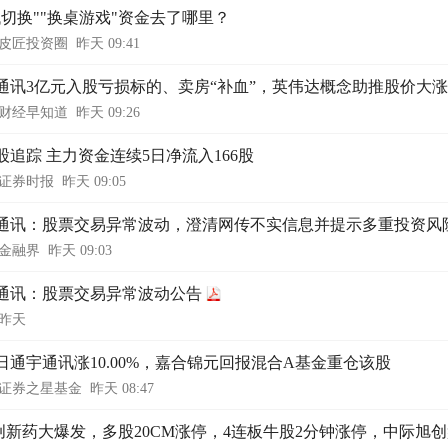
低切换""换桌游戏"资金去了哪里？
皮匠投资圈
昨天 09:41
通讯3亿元入股亏损标的、卖房“补血”，英伟达概念助推股价大涨
财经早知道
昨天 09:26
股追踪 主力资金连续5日净流入166股
证券时报
昨天 09:05
通讯：股票交易异常波动，澄清网传不实信息并提示多重投资风
金融界
昨天 09:03
通讯：股票交易异常波动公告
昨天
7日通宇通讯涨10.00%，嘉合锦元回报混合A基金重仓该股
证券之星基金
昨天 08:47
创新药大爆发，多股20CM涨停，4连板牛股2分钟涨停，中际旭创