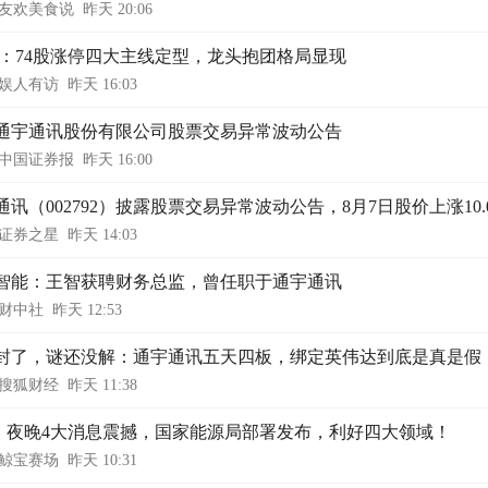
友欢美食说
昨天 20:06
8日：74股涨停四大主线定型，龙头抱团格局显现
娱人有访
昨天 16:03
通宇通讯股份有限公司股票交易异常波动公告
中国证券报
昨天 16:00
通讯（002792）披露股票交易异常波动公告，8月7日股价上涨10.
证券之星
昨天 14:03
智能：王智获聘财务总监，曾任职于通宇通讯
财中社
昨天 12:53
封了，谜还没解：通宇通讯五天四板，绑定英伟达到底是真是假
搜狐财经
昨天 11:38
：夜晚4大消息震撼，国家能源局部署发布，利好四大领域！
鲸宝赛场
昨天 10:31