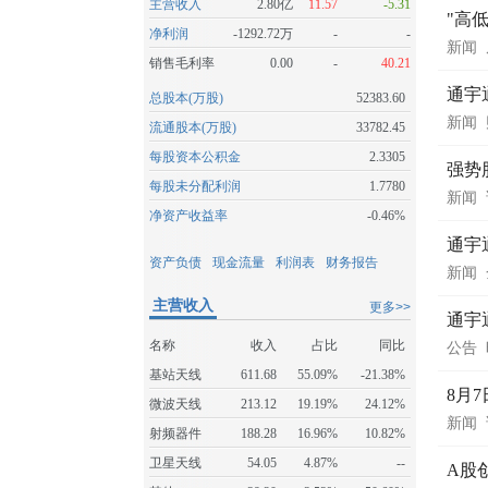
主营收入
2.80亿
11.57
-5.31
"高
净利润
-1292.72万
-
-
新闻
销售毛利率
0.00
-
40.21
通宇
总股本(万股)
52383.60
新闻
流通股本(万股)
33782.45
每股资本公积金
2.3305
强势
每股未分配利润
1.7780
新闻
净资产收益率
-0.46%
通宇
资产负债
现金流量
利润表
财务报告
新闻
主营收入
更多>>
通宇
名称
收入
占比
同比
公告
基站天线
611.68
55.09%
-21.38%
8月
微波天线
213.12
19.19%
24.12%
新闻
射频器件
188.28
16.96%
10.82%
卫星天线
54.05
4.87%
--
A股