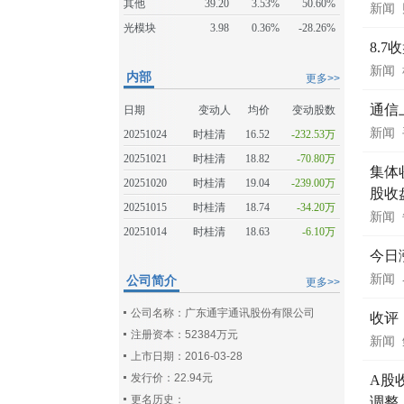
其他
39.20
3.53%
50.60%
新闻
光模块
3.98
0.36%
-28.26%
8.
新闻
内部
更多>>
通信
日期
变动人
均价
变动股数
新闻
20251024
时桂清
16.52
-232.53万
20251021
时桂清
18.82
-70.80万
集体
20251020
时桂清
19.04
-239.00万
股收
20251015
时桂清
18.74
-34.20万
新闻
20251014
时桂清
18.63
-6.10万
今日
新闻
公司简介
更多>>
公司名称：广东通宇通讯股份有限公司
收评
注册资本：52384万元
新闻
上市日期：2016-03-28
发行价：22.94元
A股
更名历史：
调整