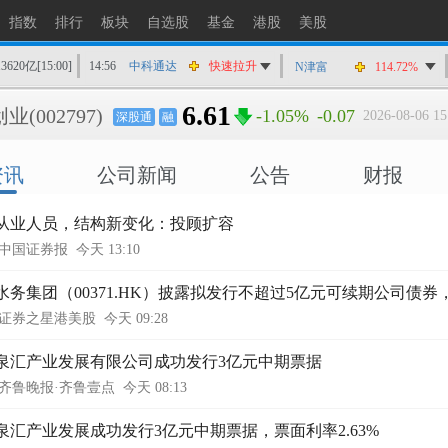
指数
排行
板块
自选股
基金
港股
美股
13620亿
[15:00]
14:56
中科通达
快速拉升
N津富
114.72%
14:55
澄天伟业
涨停
6.61
创业
(002797)
-1.05%
-0.07
2026-08-06 15
深股通
融
14:55
三环集团
快速拉升
14:55
郑州煤电
猛烈打压
资讯
公司新闻
公告
财报
14:54
澄天伟业
快速拉升
14:54
昊华科技
快速拉升
从业人员，结构新变化：投顾扩容
14:53
致远互联
猛烈打压
中国证券报
今天 13:10
14:53
怡达股份
快速拉升
14:53
安迪苏
快速拉升
水务集团（00371.HK）披露拟发行不超过5亿元可续期公司债券，8
证券之星港美股
14:52
今天 09:28
泰晶科技
快速拉升
泉汇产业发展有限公司成功发行3亿元中期票据
齐鲁晚报·齐鲁壹点
今天 08:13
泉汇产业发展成功发行3亿元中期票据，票面利率2.63%