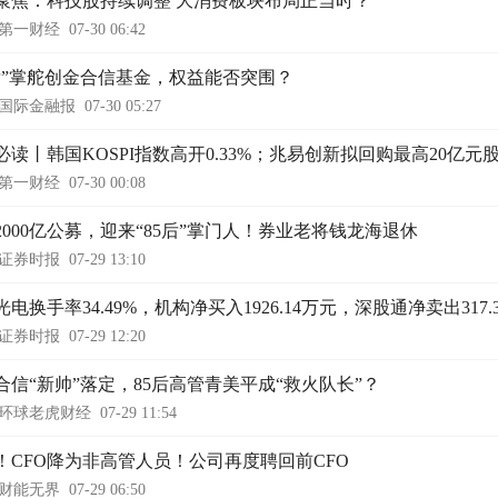
聚焦：科技股持续调整 大消费板块布局正当时？
第一财经
07-30 06:42
5后”掌舵创金合信基金，权益能否突围？
国际金融报
07-30 05:27
必读丨韩国KOSPI指数高开0.33%；兆易创新拟回购最高20亿元
第一财经
07-30 00:08
2000亿公募，迎来“85后”掌门人！券业老将钱龙海退休
证券时报
07-29 13:10
电换手率34.49%，机构净买入1926.14万元，深股通净卖出317.
证券时报
07-29 12:20
合信“新帅”落定，85后高管青美平成“救火队长”？
环球老虎财经
07-29 11:54
！CFO降为非高管人员！公司再度聘回前CFO
财能无界
07-29 06:50