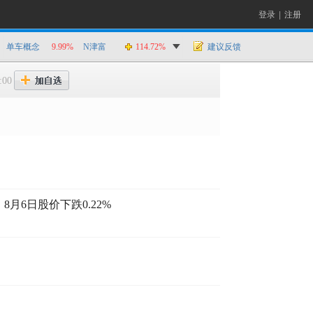
登录
|
注册
单车概念
9.99%
N津富
114.72%
建议反馈
:00
月6日股价下跌0.22%