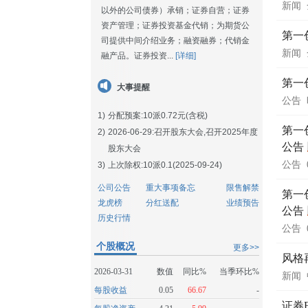
新闻
以外的公司债券）承销；证券自营；证券
资产管理；证券投资基金代销；为期货公
第一
司提供中间介绍业务；融资融券；代销金
新闻
融产品。证券投资...
[详细]
第一
大事提醒
公告
1)
分配预案:10派0.72元(含税)
第一
2)
2026-06-29:
召开股东大会,召开2025年度
公告
股东大会
公告
3)
上次除权:10派0.1(2025-09-24)
公司公告
重大事项备忘
限售解禁
第一
龙虎榜
分红送配
业绩预告
公告
历史行情
公告
个股概况
更多>>
风格
2026-03-31
数值
同比%
当季环比%
新闻
每股收益
0.05
66.67
-
证券