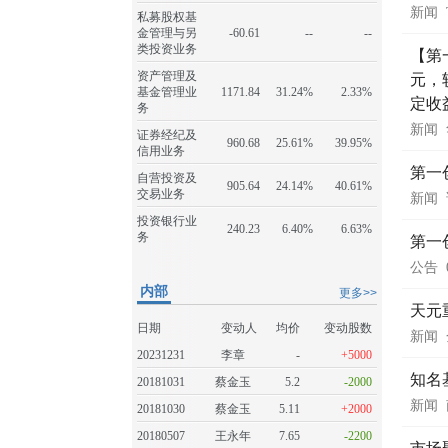
新闻
私募股权基
金管理与另
-60.61
--
--
类投资业务
【第
资产管理及
元，
基金管理业
1171.84
31.24%
2.33%
定收
务
新闻
证券经纪及
960.68
25.61%
39.95%
信用业务
第一
自营投资及
905.64
24.14%
40.61%
交易业务
新闻
投资银行业
240.23
6.40%
6.63%
务
第一
公告
内部
更多>>
天元
日期
变动人
均价
变动股数
新闻
20231231
李章
-
+5000
知名
20181031
蔡金玉
5.2
-2000
新闻
20181030
蔡金玉
5.11
+2000
20180507
王永年
7.65
-2200