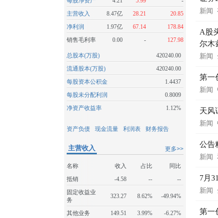
每股净资产
4.21
5.99
-
新闻
主营收入
8.47亿
28.21
20.85
净利润
1.97亿
67.14
178.84
A股
销售毛利率
0.00
-
127.98
尔木
总股本(万股)
420240.00
新闻
流通股本(万股)
420240.00
第一
每股资本公积金
1.4437
新闻
每股未分配利润
0.8009
净资产收益率
1.12%
天风
新闻
资产负债
现金流量
利润表
财务报告
公告
主营收入
更多>>
新闻
名称
收入
占比
同比
7月
抵销
-4.58
--
--
新闻
固定收益业
323.27
8.62%
-49.94%
务
第一
其他业务
149.51
3.99%
-6.27%