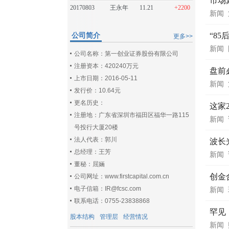
市场
20170803
王永年
11.21
+2200
新闻
公司简介
“8
更多>>
新闻
公司名称：第一创业证券股份有限公司
注册资本：420240万元
盘前
上市日期：2016-05-11
新闻
发行价：10.64元
更名历史：
这家
注册地：广东省深圳市福田区福华一路115
新闻
号投行大厦20楼
法人代表：郭川
波长光
总经理：王芳
新闻
董秘：屈婳
创金
公司网址：www.firstcapital.com.cn
电子信箱：IR@fcsc.com
新闻
联系电话：0755-23838868
罕见
股本结构
管理层
经营情况
新闻