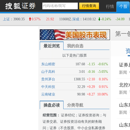
行情
个股
上证
：3900.35
0.57%
21.92
11668亿
深成
：14110.12
-0.24%
-34.09
第一
最近浏览
我的自选
以下是热门股票
东山精密
187.68
-1.15
-0.61%
证券
山子高科
3.01
-0.16
-5.05%
新闻
贵州茅台
1308.55
+2.10
0.16%
北控
中天科技
32.29
+0.29
0.91%
新闻
云南锗业
90.98
+8.27
10.00%
山东
操盘必读
分类导航
新闻
经营范围：
证券经纪；证券投资咨询；与
证券交易、证券投资活动有关的财务顾
山东
问；证券（不含股票、中小企业私募债券