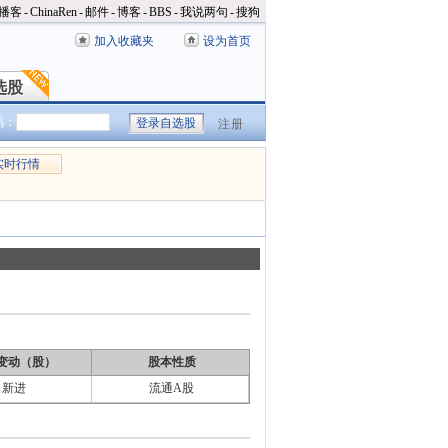
播客
-
ChinaRen
-
邮件
-
博客
-
BBS
-
我说两句
-
搜狗
加入收藏夹
设为首页
选股
选股
码：
注册
实时行情
变动（股）
股本性质
新进
流通A股