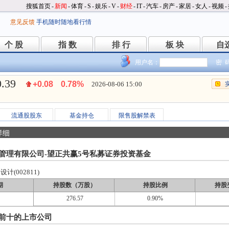
搜狐首页
-
新闻
-
体育
-
S
-
娱乐
-
V
-
财经
-
IT
-
汽车
-
房产
-
家居
-
女人
-
视频
-
意见反馈
手机随时随地看行情
个 股
指 数
排 行
板 块
自
个 股
指 数
排 行
板 块
自
用户名：
密 
0.39
+0.08
0.78%
2026-08-06 15:00
流通股股东
基金持仓
限售股解禁表
详细
管理有限公司-望正共赢5号私募证券投资基金
计(002811)
期
持股数（万股）
持股比例
持股
276.57
0.90%
前十的上市公司