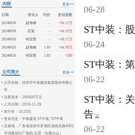
内部
更多>>
06-28
日期
变动人
均价
变动股数
20240630
赵海峰
-
+94.11万
ST中装：
20240630
庄粱
-
+46.16万
20240630
何应胜
-
+46.11万
06-24
20240626
赵海峰
1.03
+44.30万
20240626
何应胜
1.03
+200
ST中装：
公司简介
更多>>
06-22
公司名称：深圳市中装建设集团股份有限公
司
ST中装：
注册资本：195000万元
上市日期：2016-11-29
告
发行价：10.23元
更名历史：中装建设,ST中装,*ST中装
注册地：广东省深圳市罗湖区深南东路4002
06-22
号鸿隆世纪广场四-五层（仅限办公）