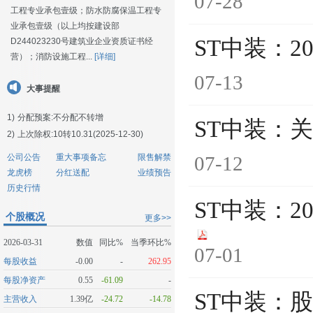
07-28
工程专业承包壹级；防水防腐保温工程专
业承包壹级（以上均按建设部
ST中装：2
D244023230号建筑业企业资质证书经
营）；消防设施工程...
[详细]
07-13
大事提醒
1)
分配预案:不分配不转增
ST中装：
2)
上次除权:10转10.31(2025-12-30)
公司公告
重大事项备忘
限售解禁
07-12
龙虎榜
分红送配
业绩预告
历史行情
ST中装：
个股概况
更多>>
2026-03-31
数值
同比%
当季环比%
07-01
每股收益
-0.00
-
262.95
每股净资产
0.55
-61.09
-
ST中装：
主营收入
1.39亿
-24.72
-14.78