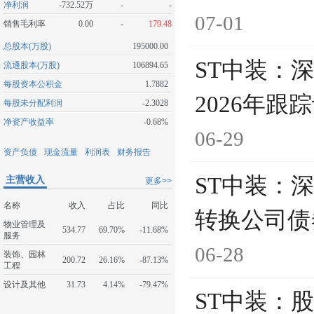
净利润
-732.52万
-
-
07-01
销售毛利率
0.00
-
179.48
总股本(万股)
195000.00
ST中装：
流通股本(万股)
106894.65
每股资本公积金
1.7882
2026年跟
每股未分配利润
-2.3028
净资产收益率
-0.68%
06-29
资产负债
现金流量
利润表
财务报告
ST中装：
主营收入
更多>>
名称
收入
占比
同比
转换公司债
物业管理及
534.77
69.70%
-11.68%
服务
06-28
装饰、园林
200.72
26.16%
-87.13%
工程
设计及其他
31.73
4.14%
-79.47%
ST中装：