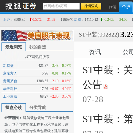
行情
个股
上证
：3900.35
0.57%
21.92
11668亿
深成
：14110.12
-0.24%
-34.09
3.2
ST中装
(002822)
最近浏览
我的自选
资讯
公
以下是热门股票
新易盛
421.87
-2.43
-0.57%
ST中装：
京东方Ａ
5.96
-0.01
-0.17%
贵州茅台
1308.55
+2.10
0.16%
公告
华天科技
17.26
+0.67
4.04%
工业富联
68.27
+2.35
3.56%
07-28
操盘必读
分类导航
ST中装：
经营范围：
建筑装修装饰工程专业承包壹
级；电子与智能化工程专业承包壹级；建
筑机电安装工程专业承包壹级；建筑幕墙