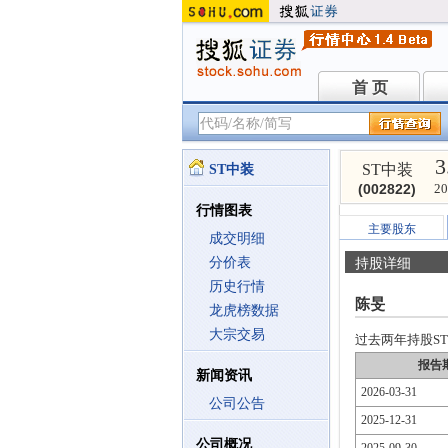
首 页
首 页
3
ST中装
ST中装
(002822)
20
行情图表
主要股东
成交明细
分价表
持股详细
历史行情
陈旻
龙虎榜数据
大宗交易
过去两年持股ST中
报告
新闻资讯
2026-03-31
公司公告
2025-12-31
公司概况