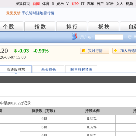
搜狐首页
-
新闻
-
体育
-
S
-
娱乐
-
V
-
财经
-
IT
-
汽车
-
房产
-
家居
-
女人
-
视频
-
意见反馈
手机随时随地看行情
个 股
指 数
排 行
板 块
自
个 股
指 数
排 行
板 块
自
用户名：
密 
.20
-0.03
-0.93%
实时行情
加入自选
26-08-07 15:00
流通股股东
基金持仓
限售股解禁表
装(002822)记录
期
持股数（万股）
持股比例
618
0.32%
618
0.32%
618
0.64%