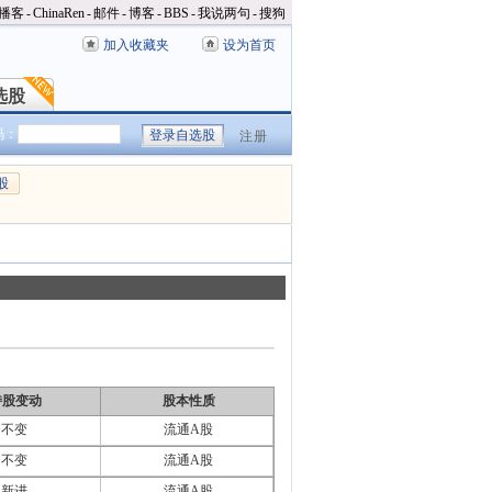
播客
-
ChinaRen
-
邮件
-
博客
-
BBS
-
我说两句
-
搜狗
加入收藏夹
设为首页
选股
选股
码：
注册
股
持股变动
股本性质
不变
流通A股
不变
流通A股
新进
流通A股