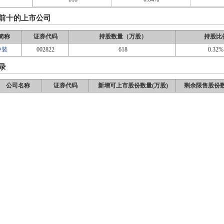
前十的上市公司
简称
证券代码
持股数量（万股）
持股比
中装
002822
618
0.32%
录
公司名称
证券代码
新增可上市股份数量(万股)
剩余限售股份数