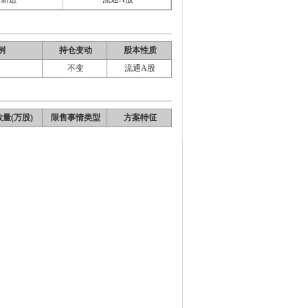
例
持仓变动
股本性质
不变
流通A股
量(万股)
限售事情类型
方案特征