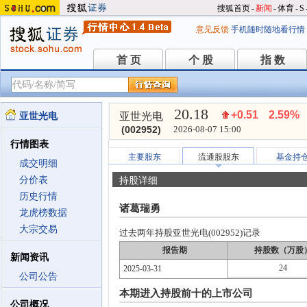
搜狐首页
-
新闻
-
体育
-
S
意见反馈
手机随时随地看行情
首 页
个 股
指 数
首 页
个 股
指 数
20.18
+0.51
2.59%
亚世光电
亚世光电
(002952)
2026-08-07 15:00
行情图表
主要股东
流通股股东
基金持
成交明细
分价表
持股详细
历史行情
诸葛瑞勇
龙虎榜数据
大宗交易
过去两年持股亚世光电(002952)记录
报告期
持股数（万股
新闻资讯
24
2025-03-31
公司公告
本期进入持股前十的上市公司
公司概况