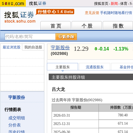
搜狐首页
-
新闻
-
体育
-
S
意见反馈
手机随时随地看行情
首 页
个 股
指 数
首 页
个 股
指 数
12.29
最近浏览股
我的自选股
宇新股份
-0.14
-1.13%
(002986)
主要股东
流通股股东
基金持
主要股东持股详细
吕大龙
宇新股份
过去两年持 宇新股份(002986)
报告期
持股数（万股
行情图表
780.40
2026-03-31
成交明细
671.14
2025-12-31
分价表
671.14
历史行情
2025-09-30