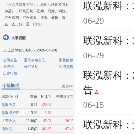
联泓新科：
（不含危险化学品）、表面活性剂及其延
伸品）、环氧乙烷、乙烯、丙烯、丙烷、
混合碳四、混合碳五、液氧、液氮、液
06-29
氩、乙二醇、重...
[详细]
联泓新科：
大事提醒
1)
上次除权:10派0.7(2026-04-29)
06-29
公司公告
重大事项备忘
限售解禁
龙虎榜
分红送配
业绩预告
联泓新科：
历史行情
个股概况
更多>>
告
2026-03-31
数值
同比%
当季环比%
06-15
每股收益
0.11
120.00
-
每股净资产
5.68
3.79
-
主营收入
22.46亿
45.93
26.92
联泓新科：
净利润
1.45亿
102.67
97.43