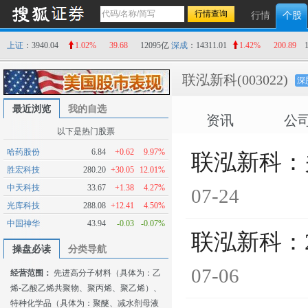
行情
个股
上证
：3940.04
1.02%
39.68
12095亿
深成
：14311.01
1.42%
200.89
联泓新科
(003022)
深
最近浏览
我的自选
资讯
公
以下是热门股票
哈药股份
6.84
+0.62
9.97%
联泓新科：
胜宏科技
280.20
+30.05
12.01%
中天科技
33.67
+1.38
4.27%
07-24
光库科技
288.08
+12.41
4.50%
中国神华
43.94
-0.03
-0.07%
联泓新科：
操盘必读
分类导航
07-06
经营范围：
先进高分子材料（具体为：乙
烯-乙酸乙烯共聚物、聚丙烯、聚乙烯）、
特种化学品（具体为：聚醚、减水剂母液