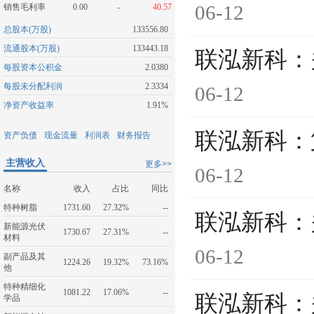
06-12
销售毛利率
0.00
-
40.57
总股本(万股)
133556.80
流通股本(万股)
133443.18
联泓新科：
每股资本公积金
2.0380
每股未分配利润
2.3334
06-12
净资产收益率
1.91%
联泓新科：
资产负债
现金流量
利润表
财务报告
主营收入
更多>>
06-12
名称
收入
占比
同比
特种树脂
1731.60
27.32%
--
联泓新科：
新能源光伏
1730.67
27.31%
--
材料
06-12
副产品及其
1224.26
19.32%
73.16%
他
特种精细化
1081.22
17.06%
--
联泓新科：
学品