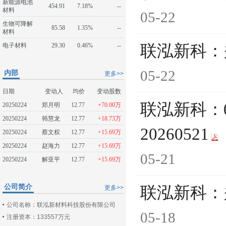
新能源电池
454.91
7.18%
--
材料
05-22
生物可降解
85.58
1.35%
--
材料
电子材料
29.30
0.46%
--
联泓新科：
05-22
内部
更多>>
日期
变动人
均价
变动股数
联泓新科：
20250224
郑月明
12.77
+70.00万
20250224
韩慧龙
12.77
+18.73万
20260521
20250224
蔡文权
12.77
+15.69万
20250224
赵海力
12.77
+15.69万
05-21
20250224
解亚平
12.77
+15.69万
公司简介
联泓新科：
更多>>
公司名称：联泓新材料科技股份有限公司
05-18
注册资本：133557万元