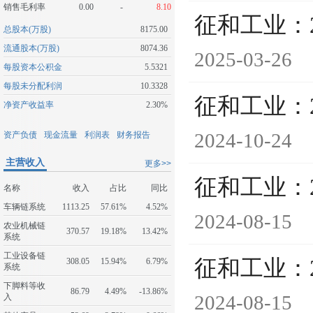
销售毛利率
0.00
-
8.10
征和工业：
总股本(万股)
8175.00
流通股本(万股)
8074.36
2025-03-26
每股资本公积金
5.5321
每股未分配利润
10.3328
征和工业：
净资产收益率
2.30%
2024-10-24
资产负债
现金流量
利润表
财务报告
主营收入
更多>>
征和工业：
名称
收入
占比
同比
车辆链系统
1113.25
57.61%
4.52%
2024-08-15
农业机械链
370.57
19.18%
13.42%
系统
工业设备链
征和工业：
308.05
15.94%
6.79%
系统
下脚料等收
86.79
4.49%
-13.86%
2024-08-15
入