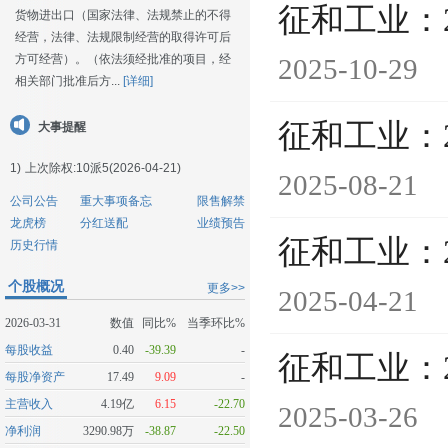
征和工业：
货物进出口（国家法律、法规禁止的不得
经营，法律、法规限制经营的取得许可后
方可经营）。（依法须经批准的项目，经
2025-10-29
相关部门批准后方...
[详细]
征和工业：
大事提醒
1)
上次除权:10派5(2026-04-21)
2025-08-21
公司公告
重大事项备忘
限售解禁
龙虎榜
分红送配
业绩预告
征和工业：
历史行情
个股概况
更多>>
2025-04-21
2026-03-31
数值
同比%
当季环比%
每股收益
0.40
-39.39
-
征和工业：
每股净资产
17.49
9.09
-
主营收入
4.19亿
6.15
-22.70
2025-03-26
净利润
3290.98万
-38.87
-22.50