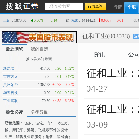
行情
个股
上证
：3878.33
0.00%
-0.10
--亿
深成
：14144.21
0.00%
0.01
--亿
[
征和工业
(003033)
深
最近浏览
我的自选
资讯
公
以下是热门股票
新易盛
417.00
-7.30
-1.72%
征和工业：
京东方Ａ
5.96
-0.01
-0.17%
贵州茅台
1307.23
+0.78
0.06%
04-27
华天科技
16.50
-0.09
-0.54%
工业富联
70.50
+4.58
6.95%
征和工业：
操盘必读
分类导航
03-09
经营范围：
链条、链轮、汽车、农业机
械、摩托车、游艇、飞机零部件的设计、
生产、销售及售后服务；销售：润滑油；