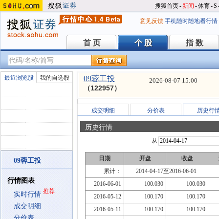
搜狐首页
-
新闻
-
体育
-
S
意见反馈
手机随时随地看行情
首 页
个 股
指 数
首 页
个 股
指 数
最近浏览股
我的自选股
09蓉工投
2026-08-07 15:00
（122957）
成交明细
分价表
历史行
历史行情
从
日期
开盘
收盘
09蓉工投
累计：
2014-04-17至2016-06-01
行情图表
2016-06-01
100.030
100.030
推荐
实时行情
2016-05-12
100.170
100.170
成交明细
2016-05-11
100.170
100.170
分价表