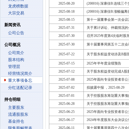
2025-08-20
(200016) 深康佳B:连
龙虎榜数据
2025-08-18
(200016) 深康佳B:涨幅
大宗交易
2025-08-15
第十一届董事会第一次会议
新闻资讯
2025-07-31
关于累计诉讼、仲裁情况的
公司公告
2025-07-30
召开2025年度第4次临时股东大会
2025-07-30
第十届董事局第五十二次会
公司概况
公司简介
2025-07-22
关于股东权益变动涉及B股
股本结构
2025-07-15
2025年半年度业绩预告
管理层
2025-07-12
关于股东权益变动完成A股
经营情况简介
2025-07-08
2025年面向专业投资者非
重大事项备忘
分红送配记录
2025-07-02
拟披露中报 ，2025-08-29
2025-07-01
关于控股股东筹划重大事项
持仓明细
2025-06-28
关于控股股东筹划重大事项
主要股东
2025-06-25
2025年面向专业投资者非
流通股股东
2025-06-17
2024年年度股东大会决议公
基金持仓
2025-06-11
第十届董事局第四十八次会
限售股解禁表