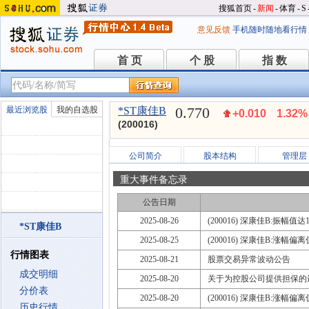
搜狐首页
-
新闻
-
体育
-
S
意见反馈
手机随时随地看行情
首 页
个 股
指 数
首 页
个 股
指 数
0.770
最近浏览股
我的自选股
*ST康佳B
+0.010
1.32%
(200016)
公司简介
股本结构
管理层
重大事件备忘录
公告日期
2025-08-26
(200016) 深康佳B:振幅值
*ST康佳B
2025-08-25
(200016) 深康佳B:涨幅
行情图表
2025-08-21
股票交易异常波动公告
成交明细
2025-08-20
关于为控股公司提供担保的
分价表
2025-08-20
(200016) 深康佳B:涨幅
历史行情