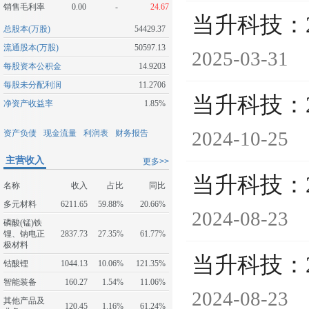
销售毛利率
0.00
-
24.67
当升科技：
总股本(万股)
54429.37
流通股本(万股)
50597.13
2025-03-31
每股资本公积金
14.9203
每股未分配利润
11.2706
当升科技：
净资产收益率
1.85%
2024-10-25
资产负债
现金流量
利润表
财务报告
主营收入
更多>>
当升科技：
名称
收入
占比
同比
多元材料
6211.65
59.88%
20.66%
2024-08-23
磷酸(锰)铁
锂、钠电正
2837.73
27.35%
61.77%
极材料
当升科技：
钴酸锂
1044.13
10.06%
121.35%
智能装备
160.27
1.54%
11.06%
2024-08-23
其他产品及
120.45
1.16%
61.24%