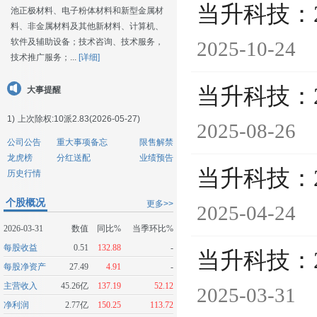
当升科技：
池正极材料、电子粉体材料和新型金属材
料、非金属材料及其他新材料、计算机、
软件及辅助设备；技术咨询、技术服务，
2025-10-24
技术推广服务；...
[详细]
当升科技：
大事提醒
1)
上次除权:10派2.83(2026-05-27)
2025-08-26
公司公告
重大事项备忘
限售解禁
龙虎榜
分红送配
业绩预告
当升科技：
历史行情
个股概况
更多>>
2025-04-24
2026-03-31
数值
同比%
当季环比%
每股收益
0.51
132.88
-
当升科技：
每股净资产
27.49
4.91
-
主营收入
45.26亿
137.19
52.12
2025-03-31
净利润
2.77亿
150.25
113.72