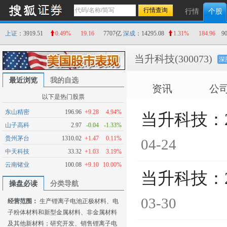
行情
个股
上证
：3919.51
0.49%
19.16
7707亿
深成
：14295.08
1.31%
184.96
9
当升科技
(300073)
深
最近浏览
我的自选
资讯
公
以下是热门股票
东山精密
196.96
+9.28
4.94%
当升科技：
山子高科
2.97
-0.04
-1.33%
贵州茅台
1310.02
+1.47
0.11%
04-24
中天科技
33.32
+1.03
3.19%
云南锗业
100.08
+9.10
10.00%
当升科技：
操盘必读
分类导航
03-30
经营范围：
生产锂离子电池正极材料、电
子粉体材料和新型金属材料、非金属材料
及其他新材料；研究开发、销售锂离子电