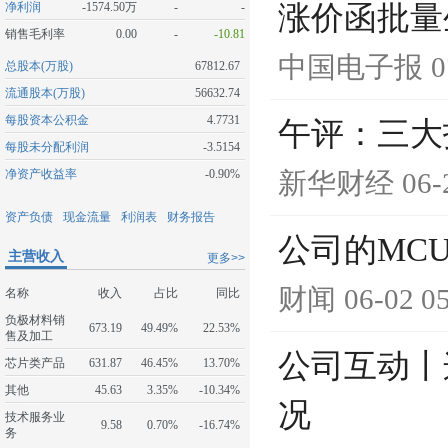
净利润
-1574.50万
-
-
涨价函批量
销售毛利率
0.00
-
-10.81
中国电子报
0
总股本(万股)
67812.67
流通股本(万股)
56632.74
每股资本公积金
4.7731
午评：三大
每股未分配利润
-3.5154
净资产收益率
-0.90%
新华财经
06-
资产负债
现金流量
利润表
财务报告
公司的MC
主营收入
更多>>
财闻
06-02 0
名称
收入
占比
同比
负极材料销
673.19
49.49%
22.53%
售及加工
公司互动丨
芯片类产品
631.87
46.45%
13.70%
其他
45.63
3.35%
-10.34%
况
技术服务业
9.58
0.70%
-16.74%
务