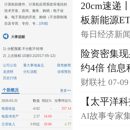
20cm速
计算机软硬件、计算机应用系统等项目的
技术开发、咨询、服务、购销；电子设
板新能源ETF
备、电子系统的开发、购销（不含限制项
目及专营、专控、专...
[详细]
每日经济新
大事提醒
1)
分配预案:不分配不转增
险资密集现
2)
上次除权:10派0.2(2017-05-12)
约4倍 信
公司公告
重大事项备忘
限售解禁
龙虎榜
分红送配
业绩预告
历史行情
财联社
07-09
个股概况
更多>>
【太平洋科技
2026-03-31
数值
同比%
当季环比%
每股收益
-0.02
-
357.14
AI故事专家
每股净资产
2.57
54.69
-
主营收入
3.95亿
29.86
-1.77