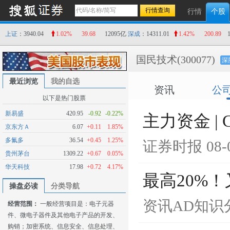
行情
个股
上证
：3940.04
1.02%
39.68
12095亿
深成
：14311.01
1.42%
200.89
国民技术
(300077)
深
最近浏览
我的自选
资讯
公
以下是热门股票
新易盛
420.95
-0.92
-0.22%
主力资金 |
京东方Ａ
6.07
+0.11
1.85%
多氟多
36.54
+0.45
1.25%
证券时报
08-
贵州茅台
1309.22
+0.67
0.05%
华天科技
17.98
+0.72
4.17%
最高20%
操盘必读
分类导航
资讯AD知识
经营范围：
一般经营项目是：电子元器
件、微电子器件及其他电子产品的开发、
购销；加密系统、信息安全、信息处理、