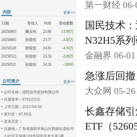
第一财经
06-
内部
更多>>
国民技术：近
日期
变动人
均价
变动股数
20250605
阚玉伦
23.80
-13.96万
N32H5系
20250605
孙迎彤
23.77
-4.00万
20250529
孙迎彤
24.85
-4.00万
金融界
06-01
20250523
孙迎彤
23.56
-2.00万
20250521
孙迎彤
24.26
-10000
急涨后回撤
公司简介
更多>>
大众网
05-26
公司名称：国民技术股份有限公司
注册资本：67813万元
上市日期：2010-04-30
长鑫存储引
发行价：87.50元
更名历史：
ETF（526
注册地：广东省深圳市南山区西丽街道松坪
山社区宝深路109号国民技术大厦1楼