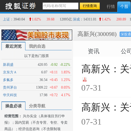
行情
个股
上证
：3940.04
1.02%
39.68
12095亿
深成
：14311.01
1.42%
200.89
高新兴
(300098)
深股通
最近浏览
我的自选
资讯
公
以下是热门股票
新易盛
420.95
-0.92
-0.22%
高新兴：关
京东方Ａ
6.07
+0.11
1.85%
多氟多
36.54
+0.45
1.25%
07-31
贵州茅台
1309.22
+0.67
0.05%
华天科技
17.98
+0.72
4.17%
高新兴：关
操盘必读
分类导航
经营范围：
兴办实业（具体项目另行申
07-31
报）；国内贸易（不含专营、专控、专卖
商品）；经济信息咨询（不含限制项