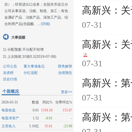
目）；经营进出口业务；在韶关市设立分
高新兴：关
公司从事采选、冶炼、制造、加工：有色
金属矿产品、冶炼产品、深加工产品、综
07-31
合利用产品(含硫酸、...
[详细]
大事提醒
高新兴：关
1)
分配预案:不分配不转增
2)
上次除权:10派0.2(2019-07-08)
07-31
公司公告
重大事项备忘
限售解禁
龙虎榜
分红送配
业绩预告
历史行情
高新兴：第
个股概况
更多>>
07-31
2026-03-31
数值
同比%
当季环比%
每股收益
0.01
1318.18
155.67
高新兴：第
每股净资产
1.52
-0.01
-
主营收入
5.10亿
35.61
-23.99
07-31