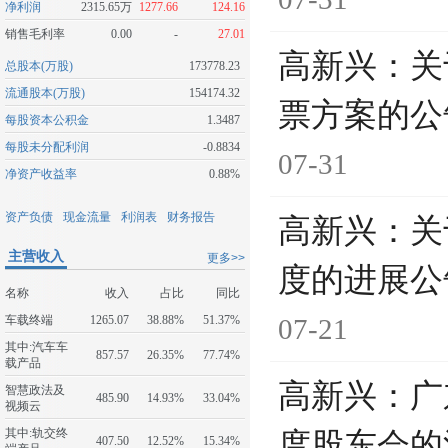
净利润
2315.65万
1277.66
124.16
销售毛利率
0.00
-
27.01
高新兴：关
总股本(万股)
173778.23
流通股本(万股)
154174.32
票方案的公
每股资本公积金
1.3487
每股未分配利润
-0.8834
07-31
净资产收益率
0.88%
资产负债
现金流量
利润表
财务报告
高新兴：关
主营收入
更多>>
度的进展公
名称
收入
占比
同比
车载终端
1265.07
38.88%
51.37%
07-21
其中:汽车车
857.57
26.35%
77.74%
载产品
高新兴：广
智慧政法及
485.90
14.93%
33.04%
视频云
其中:轨交终
度股东会的
407.50
12.52%
15.34%