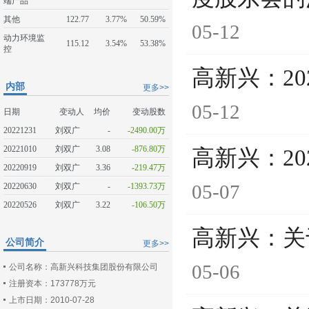
端产品
其他
122.77
3.77%
50.59%
05-12
动力环境监
115.12
3.54%
53.38%
控
高新兴：2
内部
更多>>
05-12
日期
变动人
均价
变动股数
20221231
刘双广
-
-2490.00万
20221010
刘双广
3.08
-876.80万
高新兴：2
20220919
刘双广
3.36
-219.47万
05-07
20220630
刘双广
-
-1393.73万
20220526
刘双广
3.22
-106.50万
高新兴：关
公司简介
更多>>
05-06
公司名称：高新兴科技集团股份有限公司
注册资本：173778万元
上市日期：2010-07-28