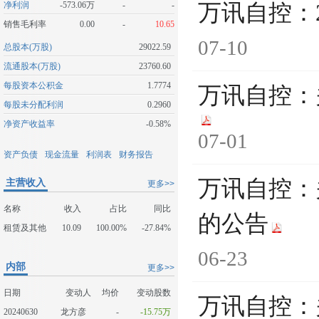
净利润
-573.06万
-
-
万讯自控：
销售毛利率
0.00
-
10.65
07-10
总股本(万股)
29022.59
流通股本(万股)
23760.60
每股资本公积金
1.7774
万讯自控：
每股未分配利润
0.2960
净资产收益率
-0.58%
07-01
资产负债
现金流量
利润表
财务报告
万讯自控：
主营收入
更多>>
名称
收入
占比
同比
的公告
租赁及其他
10.09
100.00%
-27.84%
06-23
内部
更多>>
日期
变动人
均价
变动股数
万讯自控：
20240630
龙方彦
-
-15.75万