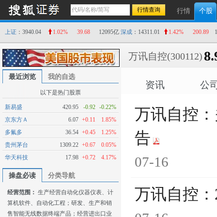
行情
个股
上证
：3940.04
1.02%
39.68
12095亿
深成
：14311.01
1.42%
200.89
8.
万讯自控
(300112)
最近浏览
我的自选
资讯
公
以下是热门股票
新易盛
420.95
-0.92
-0.22%
万讯自控：
京东方Ａ
6.07
+0.11
1.85%
多氟多
36.54
+0.45
1.25%
告
贵州茅台
1309.22
+0.67
0.05%
华天科技
17.98
+0.72
4.17%
07-16
操盘必读
分类导航
万讯自控：
经营范围：
生产经营自动化仪器仪表、计
算机软件、自动化工程；研发、生产和销
售智能无线数据终端产品；经营进出口业