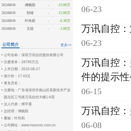
20240630
傅晓阳
-
-15.00万
06-23
20240630
邹靖
-
-12.00万
20240630
叶玲莉
-
-6.30万
万讯自控：
20240630
王琼
-
-3.00万
06-23
公司简介
更多>>
公司名称：深圳万讯自控股份有限公司
万讯自控：
注册资本：28795万元
上市日期：2010-08-27
件的提示性
发行价：17.43元
更名历史：
06-15
注册地：广东省深圳市南山区高新技术产业
园北区三号路万讯自控大楼1-6层
法人代表：傅宇晨
万讯自控：
总经理：傅晓阳
董秘：叶玲莉
06-08
公司网址：www.maxonic.com.cn