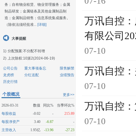
07-16
务；自有物业租赁、物业管理服务；金属
制品研发；金属链条及其他金属制品制
万讯自控：
造；金属制品销售；信息系统集成服务。
（除依法须经批准...
[详细]
有限公司2
大事提醒
07-10
1)
分配预案:不分配不转增
2)
上次除权:10派2(2024-06-19)
万讯自控：
公司公告
重大事项备忘
限售解禁
龙虎榜
分红送配
业绩预告
历史行情
07-10
个股概况
更多>>
万讯自控：
2026-03-31
数值
同比%
当季环比%
每股收益
-0.02
-
215.89
07-10
每股净资产
3.40
-6.87
-
主营收入
1.95亿
-13.96
-27.23