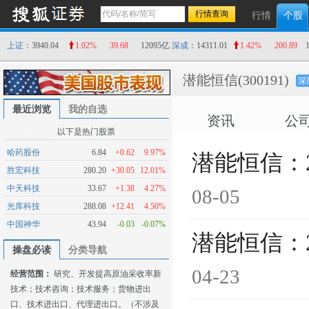
行情
个股
上证
：3940.04
1.02%
39.68
12095亿
深成
：14311.01
1.42%
200.89
潜能恒信
(300191)
深
最近浏览
我的自选
资讯
公
以下是热门股票
哈药股份
6.84
+0.62
9.97%
潜能恒信：
胜宏科技
280.20
+30.05
12.01%
中天科技
33.67
+1.38
4.27%
08-05
光库科技
288.08
+12.41
4.50%
中国神华
43.94
-0.03
-0.07%
潜能恒信：
操盘必读
分类导航
04-23
经营范围：
研究、开发提高原油采收率新
技术；技术咨询；技术服务；货物进出
口、技术进出口、代理进出口。（不涉及