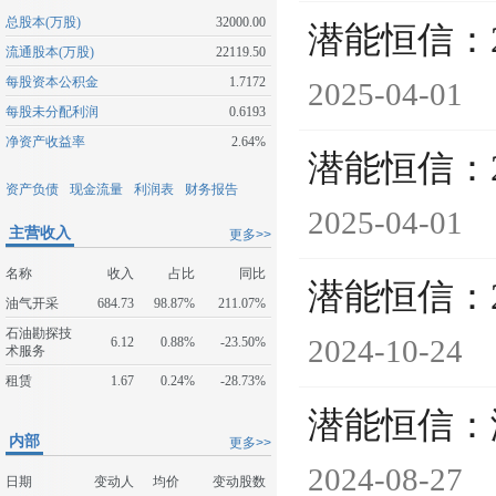
总股本(万股)
32000.00
潜能恒信：
流通股本(万股)
22119.50
每股资本公积金
1.7172
2025-04-01
每股未分配利润
0.6193
净资产收益率
2.64%
潜能恒信：
资产负债
现金流量
利润表
财务报告
2025-04-01
主营收入
更多>>
名称
收入
占比
同比
潜能恒信：
油气开采
684.73
98.87%
211.07%
石油勘探技
2024-10-24
6.12
0.88%
-23.50%
术服务
租赁
1.67
0.24%
-28.73%
潜能恒信：
内部
更多>>
2024-08-27
日期
变动人
均价
变动股数