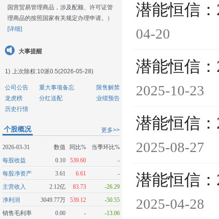
潜能恒信：
国营贸易管理商品，涉及配额、许可证管
理商品的按照国家有关规定办理申请。）
[详细]
04-20
大事提醒
潜能恒信：
1)
上次除权:10派0.5(2026-05-28)
2025-10-23
公司公告
重大事项备忘
限售解禁
龙虎榜
分红送配
业绩预告
历史行情
潜能恒信：
个股概况
更多>>
2025-08-27
2026-03-31
数值
同比%
当季环比%
每股收益
0.10
539.60
-
每股净资产
3.61
6.61
-
潜能恒信：
主营收入
2.12亿
83.73
-26.29
2025-04-28
净利润
3049.77万
539.12
-50.55
销售毛利率
0.00
-
-13.06