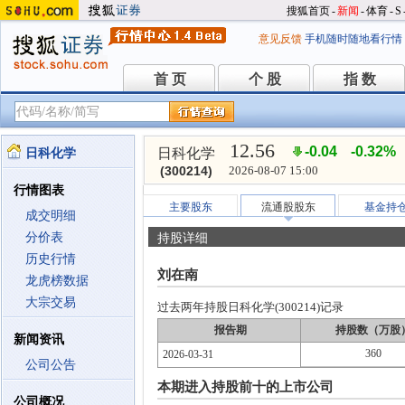
搜狐首页
-
新闻
-
体育
-
S
意见反馈
手机随时随地看行情
首 页
个 股
指 数
首 页
个 股
指 数
12.56
-0.04
-0.32%
日科化学
日科化学
(300214)
2026-08-07 15:00
行情图表
主要股东
流通股股东
基金持
成交明细
分价表
持股详细
历史行情
刘在南
龙虎榜数据
大宗交易
过去两年持股日科化学(300214)记录
报告期
持股数（万股
新闻资讯
360
2026-03-31
公司公告
本期进入持股前十的上市公司
公司概况