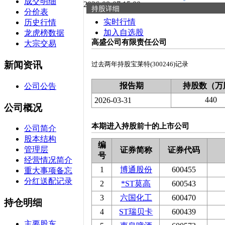
成交明细
2026-08-07 15:00
持股详细
分价表
实时行情
历史行情
加入自选股
龙虎榜数据
高盛公司有限责任公司
大宗交易
新闻资讯
过去两年持股宝莱特(300246)记录
报告期
持股数（万
公司公告
440
2026-03-31
公司概况
本期进入持股前十的上市公司
公司简介
股本结构
编
管理层
证券简称
证券代码
号
经营情况简介
1
博通股份
600455
重大事项备忘
分红送配记录
2
*ST莫高
600543
3
六国化工
600470
持仓明细
4
ST瑞贝卡
600439
主要股东