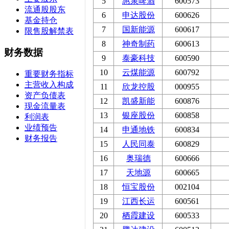
5
惠泉啤酒
600573
流通股股东
6
申达股份
600626
基金持仓
7
国新能源
600617
限售股解禁表
8
神奇制药
600613
财务数据
9
泰豪科技
600590
10
云煤能源
600792
重要财务指标
主营收入构成
11
欣龙控股
000955
资产负债表
12
凯盛新能
600876
现金流量表
13
银座股份
600858
利润表
业绩预告
14
申通地铁
600834
财务报告
15
人民同泰
600829
16
奥瑞德
600666
17
天地源
600665
18
恒宝股份
002104
19
江西长运
600561
20
栖霞建设
600533