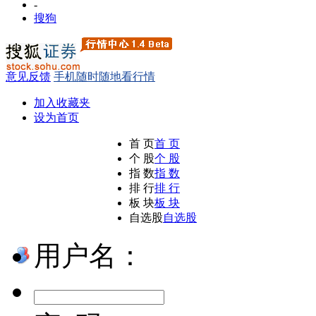
-
搜狗
意见反馈
手机随时随地看行情
加入收藏夹
设为首页
首 页
首 页
个 股
个 股
指 数
指 数
排 行
排 行
板 块
板 块
自选股
自选股
用户名：