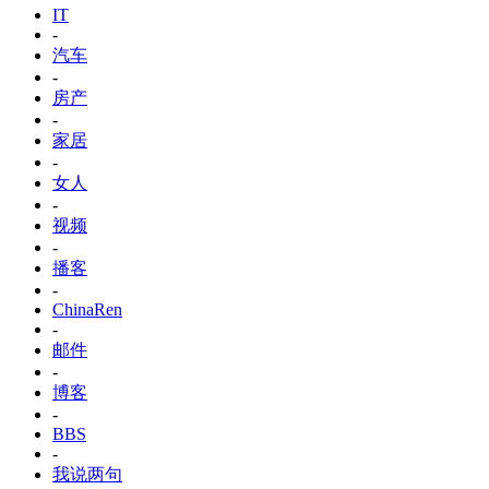
IT
-
汽车
-
房产
-
家居
-
女人
-
视频
-
播客
-
ChinaRen
-
邮件
-
博客
-
BBS
-
我说两句