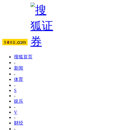
搜狐首页
-
新闻
-
体育
-
S
-
娱乐
-
V
-
财经
-