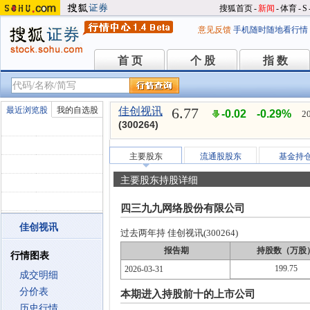
搜狐首页
-
新闻
-
体育
-
S
意见反馈
手机随时随地看行情
首 页
个 股
指 数
首 页
个 股
指 数
6.77
最近浏览股
我的自选股
佳创视讯
-0.02
-0.29%
2
(300264)
主要股东
流通股股东
基金持
主要股东持股详细
四三九九网络股份有限公司
佳创视讯
过去两年持 佳创视讯(300264)
报告期
持股数（万股
行情图表
199.75
2026-03-31
成交明细
分价表
本期进入持股前十的上市公司
历史行情