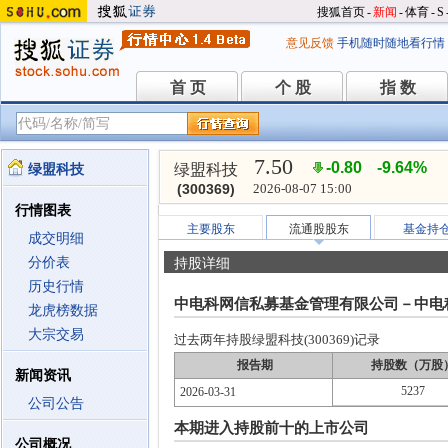
搜狐首页
-
新闻
-
体育
-
S
意见反馈
手机随时随地看行情
首 页
个 股
指 数
首 页
个 股
指 数
7.50
-0.80
-9.64%
绿盟科技
绿盟科技
(300369)
2026-08-07 15:00
行情图表
主要股东
流通股股东
基金持
成交明细
分价表
持股详细
历史行情
中电科网信私募基金管理有限公司－中电科
龙虎榜数据
大宗交易
过去两年持股绿盟科技(300369)记录
报告期
持股数（万股
新闻资讯
5237
2026-03-31
公司公告
本期进入持股前十的上市公司
公司概况