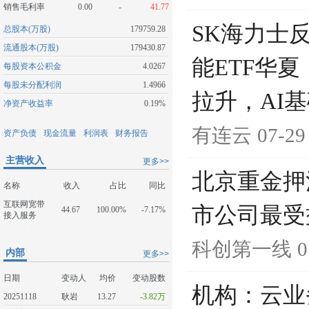
销售毛利率
0.00
-
41.77
SK海力士
总股本(万股)
179759.28
流通股本(万股)
179430.87
能ETF华夏
每股资本公积金
4.0267
每股未分配利润
1.4966
拉升，AI
净资产收益率
0.19%
有连云
07-29
资产负债
现金流量
利润表
财务报告
主营收入
更多>>
北京重金押
名称
收入
占比
同比
互联网宽带
市公司最受
44.67
100.00%
-7.17%
接入服务
科创第一线
0
内部
更多>>
日期
变动人
均价
变动股数
机构：云业
20251118
耿岩
13.27
-3.82万