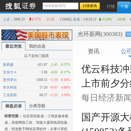
行情
个股
上证
：3900.35
0.57%
21.92
11668亿
深成
：14110.12
-0.24%
-34.09
光环新网
(300383)
深
最近浏览
我的自选
资讯
公
以下是热门股票
新易盛
421.87
-2.43
-0.57%
优云科技冲
京东方Ａ
5.96
-0.01
-0.17%
贵州茅台
1308.55
+2.10
0.16%
上市前夕分红
华天科技
17.26
+0.67
4.04%
工业富联
68.27
+2.35
3.56%
每日经济新
操盘必读
分类导航
国产开源大
经营范围：
信息系统集成；三维多媒体集
成；承接网络工程，智能大厦弱电系统集
成；研发数字网络应用软件；从事计算机