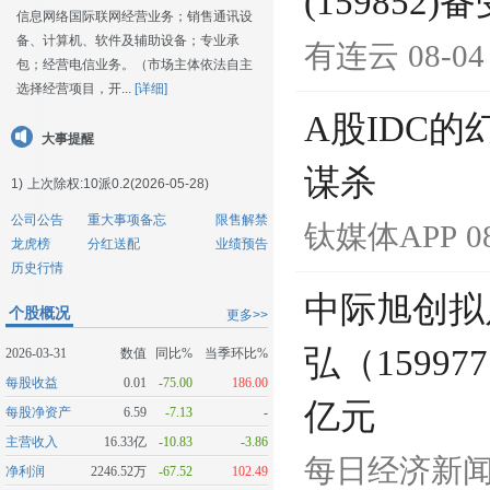
(159852
信息网络国际联网经营业务；销售通讯设
备、计算机、软件及辅助设备；专业承
有连云
08-04
包；经营电信业务。（市场主体依法自主
选择经营项目，开...
[详细]
A股IDC
大事提醒
谋杀
1)
上次除权:10派0.2(2026-05-28)
公司公告
重大事项备忘
限售解禁
钛媒体APP
0
龙虎榜
分红送配
业绩预告
历史行情
中际旭创拟
个股概况
更多>>
弘（1599
2026-03-31
数值
同比%
当季环比%
每股收益
0.01
-75.00
186.00
亿元
每股净资产
6.59
-7.13
-
主营收入
16.33亿
-10.83
-3.86
每日经济新
净利润
2246.52万
-67.52
102.49