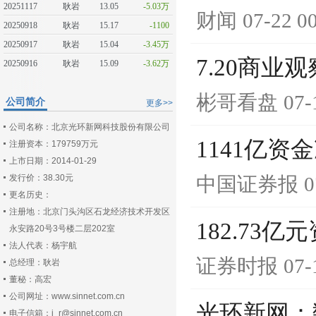
20251117
耿岩
13.05
-5.03万
财闻
07-22 0
20250918
耿岩
15.17
-1100
20250917
耿岩
15.04
-3.45万
7.20商
20250916
耿岩
15.09
-3.62万
彬哥看盘
07-
公司简介
更多>>
公司名称：北京光环新网科技股份有限公司
1141亿
注册资本：179759万元
上市日期：2014-01-29
发行价：38.30元
中国证券报
0
更名历史：
注册地：北京门头沟区石龙经济技术开发区
182.73
永安路20号3号楼二层202室
法人代表：杨宇航
证券时报
07-
总经理：耿岩
董秘：高宏
公司网址：www.sinnet.com.cn
光环新网：
电子信箱：i_r@sinnet.com.cn