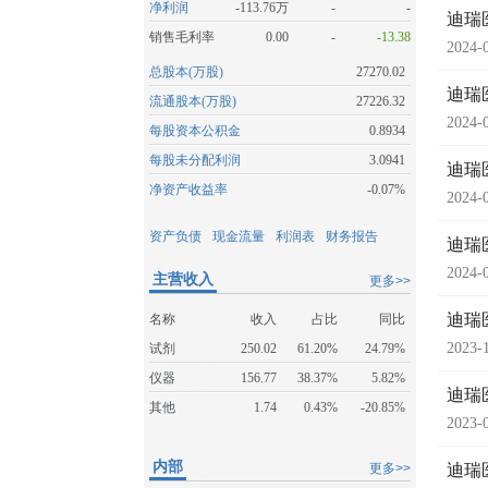
净利润
-113.76万
-
-
迪瑞
销售毛利率
0.00
-
-13.38
2024-
总股本(万股)
27270.02
迪瑞
流通股本(万股)
27226.32
2024-
每股资本公积金
0.8934
每股未分配利润
3.0941
迪瑞
净资产收益率
-0.07%
2024-
资产负债
现金流量
利润表
财务报告
迪瑞
2024-
主营收入
更多>>
迪瑞
名称
收入
占比
同比
2023-
试剂
250.02
61.20%
24.79%
仪器
156.77
38.37%
5.82%
迪瑞
其他
1.74
0.43%
-20.85%
2023-
内部
更多>>
迪瑞