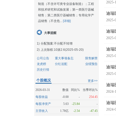
2025-
制造（不含许可类专业设备制造）；工程
和技术研究和试验发展；第一类医疗器械
迪瑞
销售；第二类医疗器械销售；专用化学产
2025-
品销售（不含危...
[详细]
迪瑞
大事提醒
2025-
1)
分配预案:不分配不转增
迪瑞
2)
上次除权:10派2.6(2025-05-20)
2025-
公司公告
重大事项备忘
限售解禁
龙虎榜
分红送配
业绩预告
迪瑞
历史行情
2025-
个股概况
更多>>
迪瑞
2026-03-31
数值
同比%
当季环比%
2024-
每股收益
-0.00
-
254.45
迪瑞
每股净资产
5.63
-25.84
-
2024-
主营收入
1.78亿
-2.54
-47.45