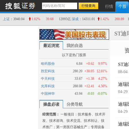
行情
个股
上证
：3940.04
1.02%
39.68
12095亿
深成
：14311.01
1.42%
200.89
ST迪
最近浏览
我的自选
以下是热门股票
哈药股份
6.84
+0.62
9.97%
ST
胜宏科技
280.20
+30.05
12.01%
08-04
中天科技
33.67
+1.38
4.27%
迪瑞
光库科技
288.08
+12.41
4.50%
04-29
中国神华
43.94
-0.03
-0.07%
迪瑞
操盘必读
分类导航
04-29
经营范围：
一般项目：技术服务、技术开
发、技术咨询、技术交流、技术转让、技
迪瑞
术推广；第一类医疗器械生产；专用设备