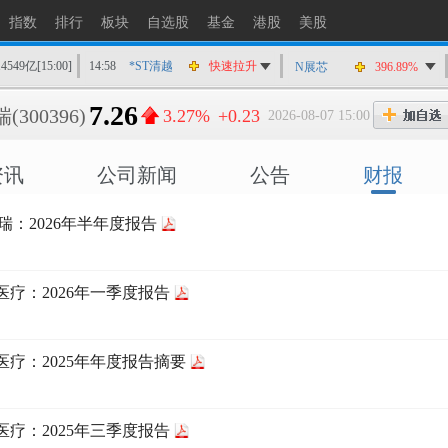
指数
排行
板块
自选股
基金
港股
美股
14549亿
[15:00]
14:58
*ST清越
快速拉升
N展芯
396.89%
14:56
上工Ｂ股
快速拉升
7.26
瑞
(300396)
3.27%
+0.23
2026-08-07 15:00
14:56
爱丽家居
快速拉升
14:56
金凯生科
涨停
资讯
公司新闻
公告
财报
14:56
南亚新材
猛烈打压
14:55
成都先导
跌停
迪瑞：2026年半年度报告
14:55
盛达资源
涨停
14:55
盛达资源
快速拉升
14:54
永安药业
快速拉升
医疗：2026年一季度报告
14:53
中农立华
快速拉升
医疗：2025年年度报告摘要
医疗：2025年三季度报告