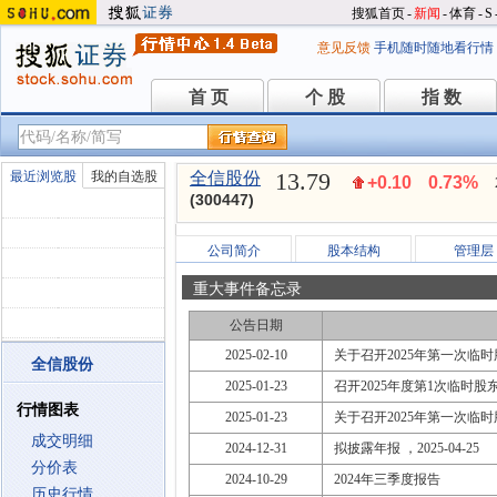
搜狐首页
-
新闻
-
体育
-
S
意见反馈
手机随时随地看行情
首 页
个 股
指 数
首 页
个 股
指 数
13.79
最近浏览股
我的自选股
全信股份
+0.10
0.73%
(300447)
公司简介
股本结构
管理层
重大事件备忘录
公告日期
2025-02-10
关于召开2025年第一次临
全信股份
2025-01-23
召开2025年度第1次临时股东大会
行情图表
2025-01-23
关于召开2025年第一次临
成交明细
2024-12-31
拟披露年报 ，2025-04-25
分价表
2024-10-29
2024年三季度报告
历史行情