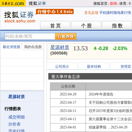
搜狐首页
-
新闻
-
体育
-
S
意见反馈
手机随时随地看行情
首 页
个 股
指 数
首 页
个 股
指 数
13.53
最近浏览股
我的自选股
星源材质
-0.28
-2.03%
(300568)
公司简介
股本结构
管理层
重大事件备忘录
公告日期
2025-04-29
2024年年度报告
星源材质
2025-04-17
关于回购公司股份方案暨取
行情图表
2025-04-11
召开2025年度第3次临时股东大会
成交明细
2025-04-11
第六届董事会第十二次会议
分价表
2025-04-01
拟披露季报 ，2025-04-29
历史行情