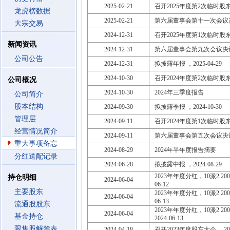
2025-02-21
召开2025年度第2次临时股东大会
龙虎榜数据
2025-02-21
第六届董事会第十一次会议
大宗交易
2024-12-31
召开2025年度第1次临时股东大会
新闻资讯
2024-12-31
第六届董事会第九次会议决
公司公告
2024-12-31
拟披露年报 ，2025-04-29
2024-10-30
召开2024年度第2次临时股东大会
公司概况
2024-10-30
2024年三季度报告
公司简介
股本结构
2024-09-30
拟披露季报 ，2024-10-30
管理层
2024-09-11
召开2024年度第1次临时股东大会
经营情况简介
2024-09-11
第六届董事会第五次会议决
重大事项备忘
2024-08-29
2024年半年度报告摘要
分红送配记录
2024-06-28
拟披露中报 ，2024-08-29
2023年年度分红，10派2.2000
持仓明细
2024-06-04
06-12
主要股东
2023年年度分红，10派2.2000
2024-06-04
06-13
流通股股东
2023年年度分红，10派2.200
2024-06-04
基金持仓
2024-06-13
限售股解禁表
2024-04-18
召开2023年度股东大会 ，2024