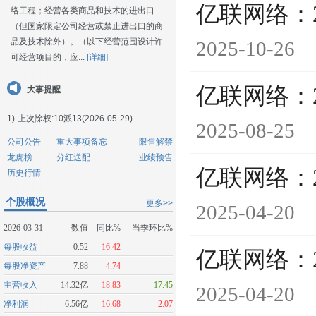
亿联网络：
络工程；经营各类商品和技术的进出口
（但国家限定公司经营或禁止进出口的商
品及技术除外）。（以下经营范围设计许
2025-10-26
可经营项目的，应...
[详细]
亿联网络：
大事提醒
1)
上次除权:10派13(2026-05-29)
2025-08-25
公司公告
重大事项备忘
限售解禁
龙虎榜
分红送配
业绩预告
亿联网络：
历史行情
个股概况
更多>>
2025-04-20
2026-03-31
数值
同比%
当季环比%
每股收益
0.52
16.42
-
亿联网络：
每股净资产
7.88
4.74
-
主营收入
14.32亿
18.83
-17.45
2025-04-20
净利润
6.56亿
16.68
2.07