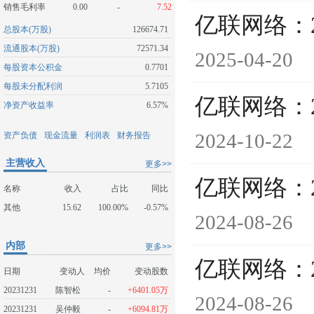
销售毛利率
0.00
-
7.52
亿联网络：
总股本(万股)
126674.71
流通股本(万股)
72571.34
2025-04-20
每股资本公积金
0.7701
每股未分配利润
5.7105
亿联网络：
净资产收益率
6.57%
2024-10-22
资产负债
现金流量
利润表
财务报告
主营收入
更多>>
亿联网络：
名称
收入
占比
同比
其他
15.62
100.00%
-0.57%
2024-08-26
内部
更多>>
亿联网络：
日期
变动人
均价
变动股数
20231231
陈智松
-
+6401.05万
2024-08-26
20231231
吴仲毅
-
+6094.81万