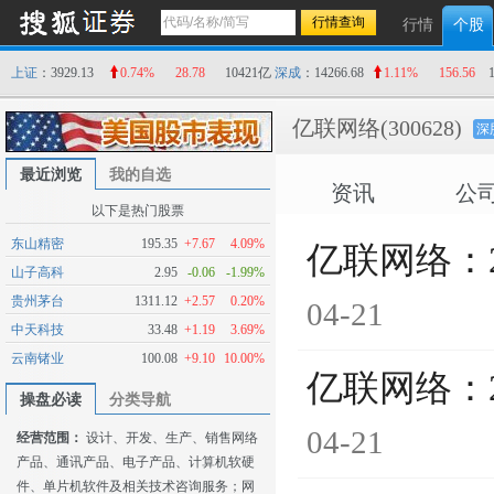
行情
个股
上证
：3929.40
0.74%
29.04
10424亿
深成
：14268.20
1.12%
158.08
亿联网络
(300628)
深
最近浏览
我的自选
资讯
公
以下是热门股票
东山精密
195.35
+7.67
4.09%
亿联网络：
山子高科
2.95
-0.06
-1.99%
贵州茅台
1311.12
+2.57
0.20%
04-21
中天科技
33.48
+1.19
3.69%
云南锗业
100.08
+9.10
10.00%
亿联网络：
操盘必读
分类导航
04-21
经营范围：
设计、开发、生产、销售网络
产品、通讯产品、电子产品、计算机软硬
件、单片机软件及相关技术咨询服务；网