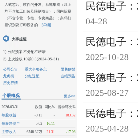
民德电子：
入式芯片、软件的开发、系统集成（以上
均不含加工组装及限制项目）；国内贸易
（不含专营、专控、专卖商品）；条码扫
04-28
描识别及打印设备的...
[详细]
民德电子：
大事提醒
1)
分配预案:不分配不转增
2025-10-28
2)
上次除权:10派0.3(2024-05-31)
公司公告
重大事项备忘
限售解禁
民德电子：
龙虎榜
分红送配
业绩预告
历史行情
2025-08-27
个股概况
更多>>
2026-03-31
数值
同比%
当季环比%
民德电子：
每股收益
-0.15
-
183.32
每股净资产
5.02
-16.11
-
2025-04-28
主营收入
6548.32万
21.31
-17.06