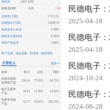
净利润
-2627.10万
-
-
民德电子：
销售毛利率
0.00
-
7.40
总股本(万股)
17112.51
2025-04-18
流通股本(万股)
13289.79
每股资本公积金
3.3693
民德电子：
每股未分配利润
0.5039
净资产收益率
-3.06%
2025-04-18
资产负债
现金流量
利润表
财务报告
主营收入
民德电子：
更多>>
名称
收入
占比
同比
2024-10-24
信息识别及
236.24
77.92%
-24.75%
自动化产品
电子元器件
34.15
11.26%
-14.02%
民德电子：
产品
功率半导体
32.77
10.81%
242.75%
产品
2024-08-28