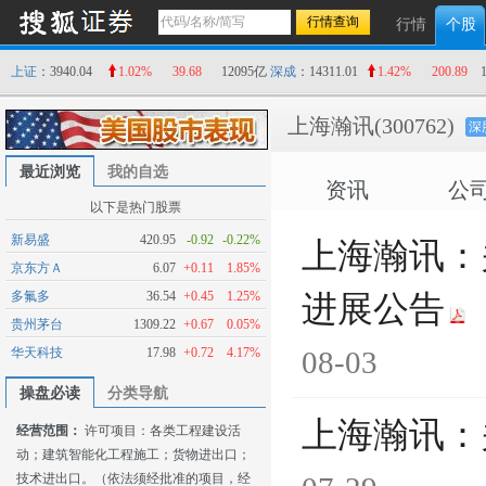
行情
个股
上证
：3940.04
1.02%
39.68
12095亿
深成
：14311.01
1.42%
200.89
上海瀚讯
(300762)
深
最近浏览
我的自选
资讯
公
以下是热门股票
新易盛
420.95
-0.92
-0.22%
上海瀚讯：
京东方Ａ
6.07
+0.11
1.85%
多氟多
36.54
+0.45
1.25%
进展公告
贵州茅台
1309.22
+0.67
0.05%
华天科技
17.98
+0.72
4.17%
08-03
操盘必读
分类导航
上海瀚讯：
经营范围：
许可项目：各类工程建设活
动；建筑智能化工程施工；货物进出口；
技术进出口。（依法须经批准的项目，经