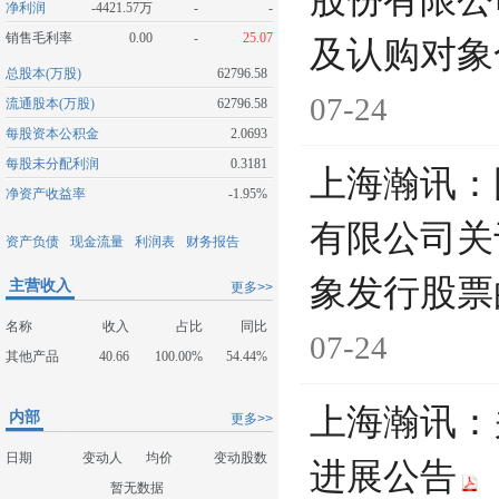
股份有限公
净利润
-4421.57万
-
-
销售毛利率
0.00
-
25.07
及认购对象
总股本(万股)
62796.58
07-24
流通股本(万股)
62796.58
每股资本公积金
2.0693
每股未分配利润
0.3181
上海瀚讯：
净资产收益率
-1.95%
有限公司关
资产负债
现金流量
利润表
财务报告
象发行股票
主营收入
更多>>
名称
收入
占比
同比
07-24
其他产品
40.66
100.00%
54.44%
上海瀚讯：
内部
更多>>
日期
变动人
均价
变动股数
进展公告
暂无数据