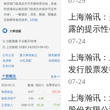
07-29
相关部门批准后方可开展经营活动，具体
经营项目以相关部门批准文件或许可证件
上海瀚讯：
为准）。一般项目：话音、数据、图像及
互联网等相关技术...
[详细]
露的提示性
大事提醒
07-24
1)
分配预案:不分配不转增
2)
上次除权:10派0.14(2023-06-02)
上海瀚讯：
公司公告
重大事项备忘
限售解禁
龙虎榜
分红送配
业绩预告
历史行情
发行股票发
个股概况
更多>>
07-24
2026-03-31
数值
同比%
当季环比%
每股收益
-0.07
-
205.56
上海瀚讯：
每股净资产
3.62
-4.00
-
主营收入
4360.51万
-65.26
-77.97