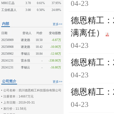
04-23
MRO工品
3.70
0.61%
37.95%
工业机器人
3.00
0.50%
24.09%
德恩精工：
内部
更多>>
满离任）
日期
变动人
均价
变动股数
20250909
谢龙德
18.50
-6.87万
04-23
20250908
谢龙德
18.42
-10.00万
20250902
李锡云
18.84
-12.68万
德恩精工：
20241231
雷永强
-
-338.00万
20241231
李锡云
-
-16.80万
04-23
公司简介
更多>>
德恩精工：
公司名称：四川德恩精工科技股份有限公司
注册资本：14667万元
04-23
上市日期：2019-05-31
发行价：11.58元