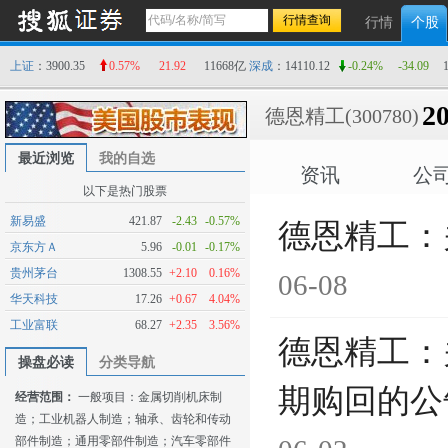
行情
个股
上证
：3900.35
0.57%
21.92
11668亿
深成
：14110.12
-0.24%
-34.09
20
德恩精工
(300780)
最近浏览
我的自选
资讯
公
以下是热门股票
新易盛
421.87
-2.43
-0.57%
德恩精工：
京东方Ａ
5.96
-0.01
-0.17%
贵州茅台
1308.55
+2.10
0.16%
06-08
华天科技
17.26
+0.67
4.04%
工业富联
68.27
+2.35
3.56%
德恩精工：
操盘必读
分类导航
期购回的公
经营范围：
一般项目：金属切削机床制
造；工业机器人制造；轴承、齿轮和传动
部件制造；通用零部件制造；汽车零部件