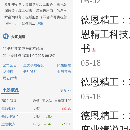
06-02
及配件制造；金属切削加工服务；黑色金
属铸造；模具销售；货物进出口；信息技
德恩精工：
术咨询服务；租赁服务（不含许可类租赁
服务）。（除依法...
[详细]
恩精工科技
大事提醒
书
1)
分配预案:不分配不转增
2)
上次除权:10派1.6(2023-06-20)
05-18
公司公告
重大事项备忘
限售解禁
龙虎榜
分红送配
业绩预告
历史行情
德恩精工：
个股概况
更多>>
05-18
2026-03-31
数值
同比%
当季环比%
每股收益
-0.07
-
353.29
德恩精工：2
每股净资产
6.83
-3.86
-
主营收入
1.17亿
-5.47
-22.80