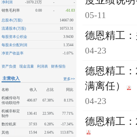
度业绩说明
净利润
-1070.23万
-
-
销售毛利率
0.00
-
-61.03
05-11
总股本(万股)
14667.00
流通股本(万股)
10753.31
德恩精工：
每股资本公积金
3.9430
每股未分配利润
1.3544
04-23
净资产收益率
-1.07%
资产负债
现金流量
利润表
财务报告
德恩精工：
主营收入
更多>>
满离任）
名称
收入
占比
同比
机械传动与
04-23
406.87
67.38%
8.13%
传动联结件
机械非标定
136.41
22.59%
77.71%
制件
德恩精工：
数控机床
37.93
6.28%
-17.34%
其他
15.94
2.64%
113.87%