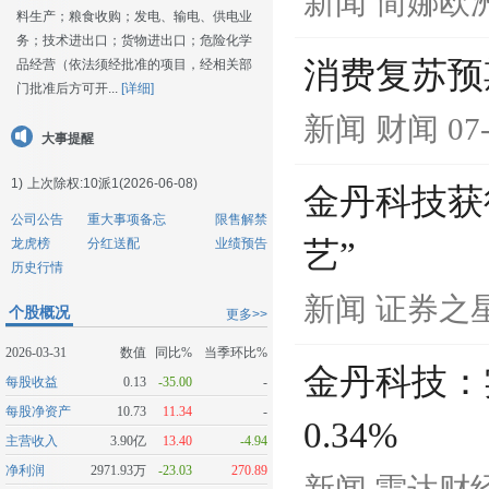
新闻
简娜欧
料生产；粮食收购；发电、输电、供电业
务；技术进出口；货物进出口；危险化学
消费复苏预期
品经营（依法须经批准的项目，经相关部
门批准后方可开...
[详细]
新闻
财闻
07
大事提醒
1)
上次除权:10派1(2026-06-08)
金丹科技获
公司公告
重大事项备忘
限售解禁
龙虎榜
分红送配
业绩预告
艺”
历史行情
新闻
证券之
个股概况
更多>>
2026-03-31
数值
同比%
当季环比%
金丹科技：
每股收益
0.13
-35.00
-
每股净资产
10.73
11.34
-
0.34%
主营收入
3.90亿
13.40
-4.94
净利润
2971.93万
-23.03
270.89