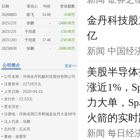
日期
变动人
均价
变动股数
20260803
陈飞
14.68
-9.00万
金丹科技股
20251231
张鹏
-
-2400.00万
20251231
于培星
-
-150.00万
亿
20251203
于培星
17.46
-150.00万
新闻
中国经
20250630
张鹏
-
-2400.00万
公司简介
更多>>
美股半导体指
公司名称：河南金丹乳酸科技股份有限公司
涨近1%，Sp
注册资本：22728万元
上市日期：2020-04-22
发行价：22.53元
力大单，S
更名历史：
注册地：河南省周口市郸城县金丹大道08号
火箭的实时
法人代表：张鹏
总经理：石从亮
新闻
每日经
董秘：崔耀军