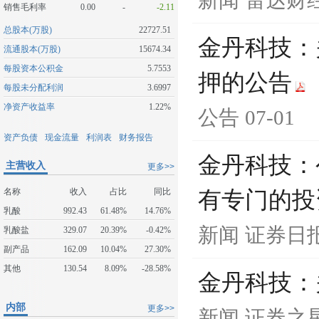
新闻
雷达财
销售毛利率
0.00
-
-2.11
总股本(万股)
22727.51
金丹科技：
流通股本(万股)
15674.34
每股资本公积金
5.7553
押的公告
每股未分配利润
3.6997
净资产收益率
1.22%
公告
07-01
资产负债
现金流量
利润表
财务报告
金丹科技：
主营收入
更多>>
名称
收入
占比
同比
有专门的投
乳酸
992.43
61.48%
14.76%
新闻
证券日
乳酸盐
329.07
20.39%
-0.42%
副产品
162.09
10.04%
27.30%
其他
130.54
8.09%
-28.58%
金丹科技：
内部
更多>>
新闻
证券之