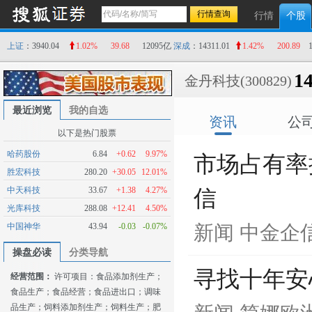
行情
个股
上证
：3940.04
1.02%
39.68
12095亿
深成
：14311.01
1.42%
200.89
14
金丹科技
(300829)
最近浏览
我的自选
资讯
公
以下是热门股票
哈药股份
6.84
+0.62
9.97%
市场占有率
胜宏科技
280.20
+30.05
12.01%
中天科技
33.67
+1.38
4.27%
信
光库科技
288.08
+12.41
4.50%
中国神华
43.94
-0.03
-0.07%
新闻
中金企
操盘必读
分类导航
寻找十年安
经营范围：
许可项目：食品添加剂生产；
食品生产；食品经营；食品进出口；调味
品生产；饲料添加剂生产；饲料生产；肥