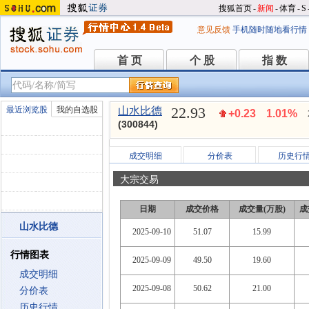
搜狐首页
-
新闻
-
体育
-
S
意见反馈
手机随时随地看行情
首 页
个 股
指 数
首 页
个 股
指 数
22.93
最近浏览股
我的自选股
山水比德
+0.23
1.01%
(300844)
成交明细
分价表
历史行
大宗交易
日期
成交价格
成交量(万股)
成
山水比德
2025-09-10
51.07
15.99
行情图表
2025-09-09
49.50
19.60
成交明细
2025-09-08
50.62
21.00
分价表
历史行情