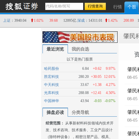
行情
个股
上证
：3940.04
1.02%
39.68
12095亿
深成
：14311.01
1.42%
200.89
肇民
最近浏览
我的自选
以下是热门股票
哈药股份
6.84
+0.62
9.97%
肇民
胜宏科技
280.20
+30.05
12.01%
08-05
中天科技
33.67
+1.38
4.27%
肇民
光库科技
288.08
+12.41
4.50%
08-05
中国神华
43.94
-0.03
-0.07%
肇民
操盘必读
分类导航
08-05
经营范围：
从事新材料科技领域内技术开
发、技术咨询、技术服务、工业产品设计
肇民
（除特种设备），精密注塑产品、模具、