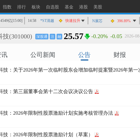
指数
排行
板块
自选股
基金
港股
美股
14549亿
[15:00]
14:58
*ST清越
快速拉升
N展芯
396.89%
14:56
上工Ｂ股
快速拉升
25.57
科技
(301000)
-0.20%
-0.05
2026-08
深股通
注
融
14:56
爱丽家居
快速拉升
14:56
金凯生科
涨停
资讯
公司新闻
公告
财报
14:56
南亚新材
猛烈打压
14:55
成都先导
跌停
科技：关于2026年第一次临时股东会增加临时提案暨2026年第
14:55
盛达资源
涨停
14:55
盛达资源
快速拉升
14:54
永安药业
快速拉升
科技：第三届董事会第十二次会议决议公告
14:53
中农立华
快速拉升
科技：2026年限制性股票激励计划实施考核管理办法
科技：2026年限制性股票激励计划（草案）