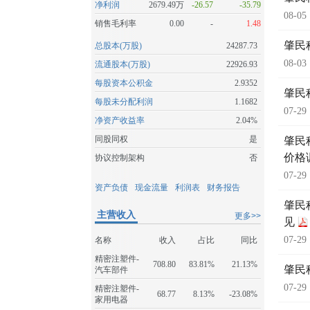
净利润
2679.49万
-26.57
-35.79
08-05
销售毛利率
0.00
-
1.48
肇民
总股本(万股)
24287.73
08-03
流通股本(万股)
22926.93
每股资本公积金
2.9352
肇民
每股未分配利润
1.1682
07-29
净资产收益率
2.04%
同股同权
是
肇民
价格
协议控制架构
否
07-29
资产负债
现金流量
利润表
财务报告
肇民
主营收入
更多>>
见
07-29
名称
收入
占比
同比
精密注塑件-
708.80
83.81%
21.13%
肇民
汽车部件
07-29
精密注塑件-
68.77
8.13%
-23.08%
家用电器