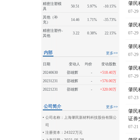
肇民
精密注塑模
50.51
5.97%
-10.15%
具
07-29
其他（补
14.46
1.71%
-35.73%
充）
肇民
精密注塑件-
07-29
3.22
0.38%
22.15%
其他
肇民
内部
更多>>
07-29
日期
变动人
均价
变动股数
肇民
20240630
邵雄辉
-
+518.40万
07-29
20231231
邵雄辉
-
+576.00万
肇民
20221231
邵雄辉
-
+320.00万
07-23
公司简介
更多>>
肇民
公司名称：上海肇民新材料科技股份有限公
证券
司
07-21
注册资本：24322万元