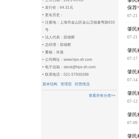
肇民
上市日期：2021-05-28
保荐
发行价：64.31元
更名历史：
07-21
注册地：上海市金山区金山卫镇秦弯路633
肇民
号
07-21
法人代表：邵雄辉
总经理：邵雄辉
肇民
董秘：肖俊
07-17
公司网址：www.hps-sh.com
电子信箱：stock@hps-sh.com
肇民
联系电话：021-57930288
07-14
股本结构
管理层
经营情况
肇民
查看所有分类>>
07-12
肇民
07-09
肇民