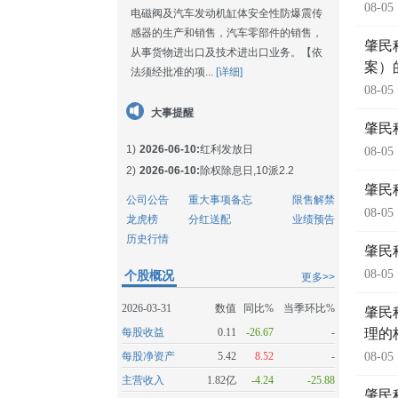
08-05
电磁阀及汽车发动机缸体安全性防爆震传
感器的生产和销售，汽车零部件的销售，
肇民
从事货物进出口及技术进出口业务。【依
案）
法须经批准的项...
[详细]
08-05
大事提醒
肇民
1)
2026-06-10:
红利发放日
08-05
2)
2026-06-10:
除权除息日,10派2.2
肇民
公司公告
重大事项备忘
限售解禁
08-05
龙虎榜
分红送配
业绩预告
历史行情
肇民
08-05
个股概况
更多>>
2026-03-31
数值
同比%
当季环比%
肇民
每股收益
0.11
-26.67
-
理的
每股净资产
5.42
8.52
-
08-05
主营收入
1.82亿
-4.24
-25.88
肇民