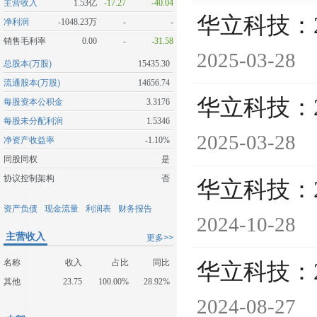
主营收入
1.53亿
-17.27
-40.04
华立科技：
净利润
-1048.23万
-
-
销售毛利率
0.00
-
-31.58
2025-03-28
总股本(万股)
15435.30
流通股本(万股)
14656.74
华立科技：
每股资本公积金
3.3176
每股未分配利润
1.5346
2025-03-28
净资产收益率
-1.10%
同股同权
是
协议控制架构
否
华立科技：
资产负债
现金流量
利润表
财务报告
2024-10-28
主营收入
更多>>
名称
收入
占比
同比
华立科技：
其他
23.75
100.00%
28.92%
2024-08-27