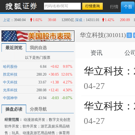
行情
个股
上证
：3940.04
1.02%
39.68
12095亿
深成
：14311.01
1.42%
200.89
华立科技
(301011)
注
最近浏览
我的自选
资讯
公
以下是热门股票
哈药股份
6.84
+0.62
9.97%
华立科技：
胜宏科技
280.20
+30.05
12.01%
中天科技
33.67
+1.38
4.27%
04-27
光库科技
288.08
+12.41
4.50%
中国神华
43.94
-0.03
-0.07%
华立科技：
操盘必读
分类导航
04-27
经营范围：
动漫游戏开发；数字文化创意
软件开发；软件开发；游艺及娱乐用品销
售；玩具、动漫及游艺用品销售；体育用