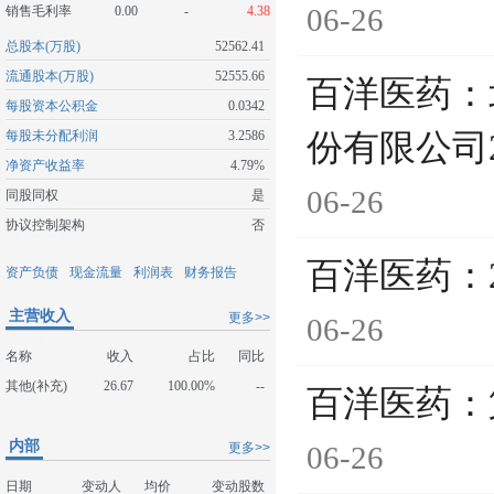
06-26
销售毛利率
0.00
-
4.38
总股本(万股)
52562.41
流通股本(万股)
52555.66
百洋医药：
每股资本公积金
0.0342
每股未分配利润
3.2586
份有限公司
净资产收益率
4.79%
06-26
同股同权
是
协议控制架构
否
百洋医药：
资产负债
现金流量
利润表
财务报告
主营收入
更多>>
06-26
名称
收入
占比
同比
其他(补充)
26.67
100.00%
--
百洋医药：
内部
更多>>
06-26
日期
变动人
均价
变动股数