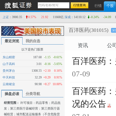
行情
个股
上证
：3900.35
0.57%
21.92
11668亿
深成
：14110.12
-0.24%
-34.09
百洋医药
(301015)
深
最近浏览
我的自选
资讯
公
以下是热门股票
东山精密
187.68
-1.15
-0.61%
百洋医药：
山子高科
3.01
-0.16
-5.05%
贵州茅台
1308.55
+2.10
0.16%
07-09
中天科技
32.29
+0.29
0.91%
云南锗业
90.98
+8.27
10.00%
百洋医药：
操盘必读
分类导航
况的公告
经营范围：
许可项目：药品零售；药品批
发；第三类医疗器械经营；第三类医疗器
械租赁；城市配送运输服务（不含危险货