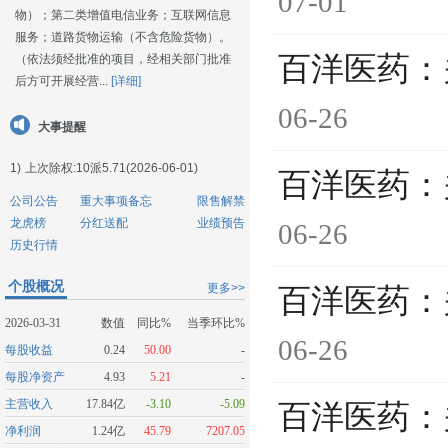
07-01
物）；第二类增值电信业务；互联网信息
服务；道路货物运输（不含危险货物）。
百洋医药：
（依法须经批准的项目，经相关部门批准
后方可开展经营...
[详细]
06-26
大事提醒
1)
上次除权:10派5.71(2026-06-01)
百洋医药：
公司公告
重大事项备忘
限售解禁
龙虎榜
分红送配
业绩预告
06-26
历史行情
个股概况
更多>>
百洋医药：
2026-03-31
数值
同比%
当季环比%
06-26
每股收益
0.24
50.00
-
每股净资产
4.93
5.21
-
主营收入
17.84亿
-3.10
-5.09
百洋医药：
净利润
1.24亿
45.79
7207.05