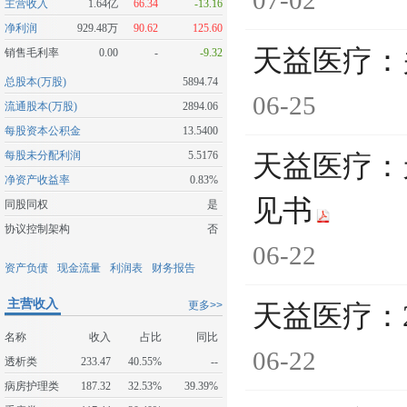
07-02
主营收入
1.64亿
66.34
-13.16
净利润
929.48万
90.62
125.60
天益医疗：
销售毛利率
0.00
-
-9.32
总股本(万股)
5894.74
06-25
流通股本(万股)
2894.06
每股资本公积金
13.5400
每股未分配利润
5.5176
天益医疗：
净资产收益率
0.83%
见书
同股同权
是
协议控制架构
否
06-22
资产负债
现金流量
利润表
财务报告
主营收入
更多>>
天益医疗：
名称
收入
占比
同比
06-22
透析类
233.47
40.55%
--
病房护理类
187.32
32.53%
39.39%