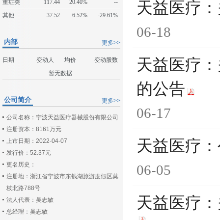
重症类
117.44
20.40%
--
天益医疗：
其他
37.52
6.52%
-29.61%
06-18
内部
更多>>
天益医疗：
日期
变动人
均价
变动股数
暂无数据
的公告
公司简介
更多>>
06-17
公司名称：宁波天益医疗器械股份有限公司
注册资本：8161万元
天益医疗：
上市日期：2022-04-07
发行价：52.37元
更名历史：
06-05
注册地：浙江省宁波市东钱湖旅游度假区莫
枝北路788号
天益医疗：
法人代表：吴志敏
总经理：吴志敏