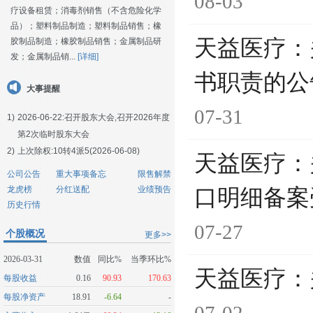
08-03
疗设备租赁；消毒剂销售（不含危险化学
品）；塑料制品制造；塑料制品销售；橡
天益医疗：
胶制品制造；橡胶制品销售；金属制品研
发；金属制品销...
[详细]
书职责的公
大事提醒
07-31
1)
2026-06-22:
召开股东大会,召开2026年度
第2次临时股东大会
2)
上次除权:10转4派5(2026-06-08)
天益医疗：
公司公告
重大事项备忘
限售解禁
龙虎榜
分红送配
业绩预告
口明细备案
历史行情
07-27
个股概况
更多>>
2026-03-31
数值
同比%
当季环比%
天益医疗：
每股收益
0.16
90.93
170.63
每股净资产
18.91
-6.64
-