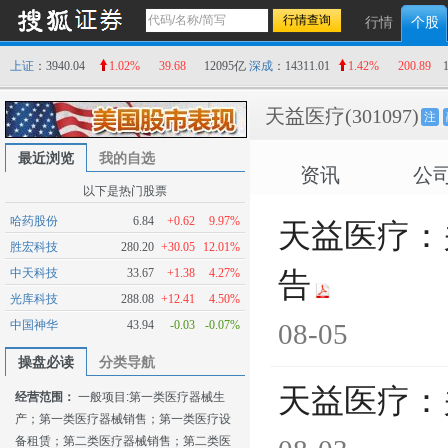
行情
个股
上证
：3940.04
1.02%
39.68
12095亿
深成
：14311.01
1.42%
200.89
天益医疗
(301097)
注
最近浏览
我的自选
资讯
公
以下是热门股票
哈药股份
6.84
+0.62
9.97%
天益医疗：
胜宏科技
280.20
+30.05
12.01%
中天科技
33.67
+1.38
4.27%
告
光库科技
288.08
+12.41
4.50%
中国神华
43.94
-0.03
-0.07%
08-05
操盘必读
分类导航
天益医疗：
经营范围：
一般项目:第一类医疗器械生
产；第一类医疗器械销售；第一类医疗设
备租赁；第二类医疗器械销售；第二类医