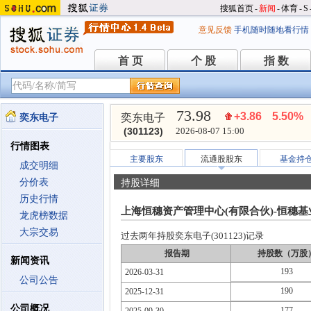
搜狐首页
-
新闻
-
体育
-
S
意见反馈
手机随时随地看行情
首 页
个 股
指 数
首 页
个 股
指 数
73.98
+3.86
5.50%
奕东电子
奕东电子
(301123)
2026-08-07 15:00
行情图表
主要股东
流通股股东
基金持
成交明细
分价表
持股详细
历史行情
上海恒穗资产管理中心(有限合伙)-恒穗
龙虎榜数据
大宗交易
过去两年持股奕东电子(301123)记录
报告期
持股数（万股
新闻资讯
193
2026-03-31
公司公告
190
2025-12-31
公司概况
177