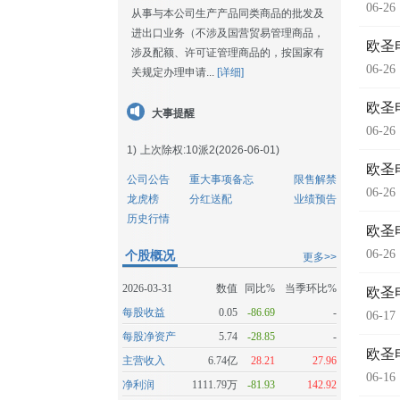
06-26
从事与本公司生产产品同类商品的批发及
进出口业务（不涉及国营贸易管理商品，
欧圣
涉及配额、许可证管理商品的，按国家有
06-26
关规定办理申请...
[详细]
欧圣
大事提醒
06-26
1)
上次除权:10派2(2026-06-01)
欧圣
公司公告
重大事项备忘
限售解禁
06-26
龙虎榜
分红送配
业绩预告
历史行情
欧圣
06-26
个股概况
更多>>
2026-03-31
数值
同比%
当季环比%
欧圣
每股收益
0.05
-86.69
-
06-17
每股净资产
5.74
-28.85
-
欧圣
主营收入
6.74亿
28.21
27.96
06-16
净利润
1111.79万
-81.93
142.92