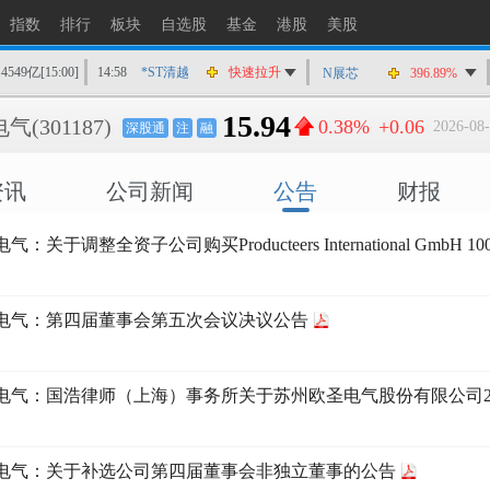
指数
排行
板块
自选股
基金
港股
美股
14549亿
[15:00]
14:58
*ST清越
快速拉升
N展芯
396.89%
14:56
上工Ｂ股
快速拉升
15.94
电气
(301187)
0.38%
+0.06
2026-08-
深股通
注
融
14:56
爱丽家居
快速拉升
14:56
金凯生科
涨停
资讯
公司新闻
公告
财报
14:56
南亚新材
猛烈打压
14:55
成都先导
跌停
气：关于调整全资子公司购买Producteers International G
14:55
盛达资源
涨停
14:55
盛达资源
快速拉升
14:54
永安药业
快速拉升
电气：第四届董事会第五次会议决议公告
14:53
中农立华
快速拉升
电气：国浩律师（上海）事务所关于苏州欧圣电气股份有限公司2
电气：关于补选公司第四届董事会非独立董事的公告