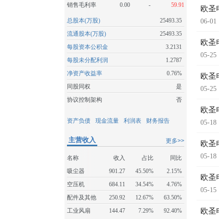
销售毛利率
0.00
-
59.91
欧圣
总股本(万股)
25493.35
06-01
流通股本(万股)
25493.35
欧圣
每股资本公积金
3.2131
05-25
每股未分配利润
1.2787
净资产收益率
0.76%
欧圣
同股同权
是
05-25
协议控制架构
否
欧圣
资产负债
现金流量
利润表
财务报告
05-18
主营收入
更多>>
欧圣
05-18
名称
收入
占比
同比
吸尘器
901.27
45.50%
2.15%
欧圣
空压机
684.11
34.54%
4.76%
05-15
配件及其他
250.92
12.67%
63.50%
欧圣
工业风扇
144.47
7.29%
92.40%