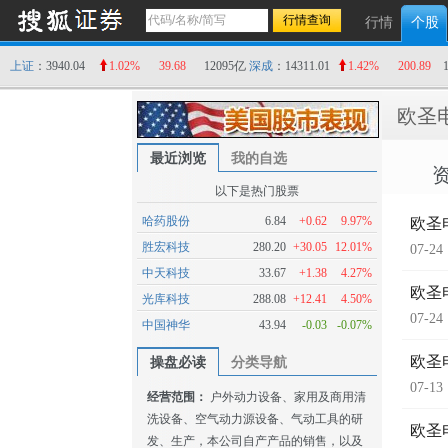
行情
个股
上证
：3940.04
1.02%
39.68
12095亿
深成
：14311.01
1.42%
200.89
欧圣
最近浏览
我的自选
以下是热门股票
哈药股份
6.84
+0.62
9.97%
欧圣电
胜宏科技
280.20
+30.05
12.01%
07-24
中天科技
33.67
+1.38
4.27%
欧圣
光库科技
288.08
+12.41
4.50%
07-24
中国神华
43.94
-0.03
-0.07%
欧圣
操盘必读
分类导航
07-13
经营范围：
户外动力设备、家用及商用清
洗设备、空气动力源设备、气动工具的研
欧圣
发、生产，本公司自产产品的销售，以及