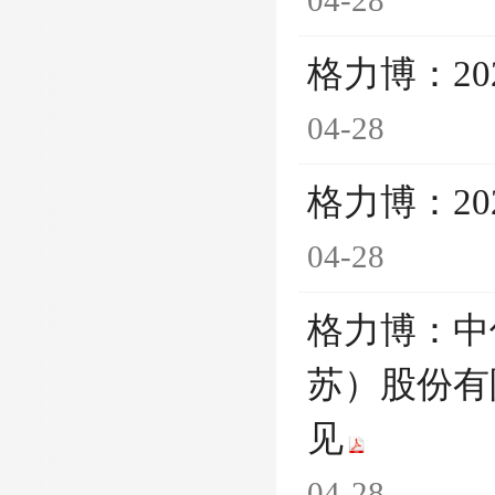
04-28
格力博：2
04-28
格力博：2
04-28
格力博：中
苏）股份有
见
04-28