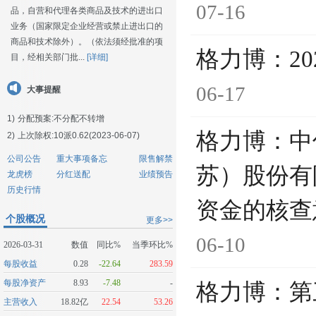
07-16
品，自营和代理各类商品及技术的进出口
业务（国家限定企业经营或禁止进出口的
商品和技术除外）。（依法须经批准的项
格力博：20
目，经相关部门批...
[详细]
06-17
大事提醒
1)
分配预案:不分配不转增
格力博：中
2)
上次除权:10派0.62(2023-06-07)
公司公告
重大事项备忘
限售解禁
苏）股份有
龙虎榜
分红送配
业绩预告
历史行情
资金的核查
个股概况
更多>>
06-10
2026-03-31
数值
同比%
当季环比%
每股收益
0.28
-22.64
283.59
每股净资产
8.93
-7.48
-
格力博：第
主营收入
18.82亿
22.54
53.26