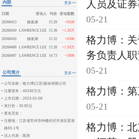
人员及证券
内部
更多>>
日期
变动人
均价
变动股数
05-21
20260413
徐友涛
15.29
+9100
20260410
LAWRENCE LEE
15.38
+1.50万
格力博：关
20260410
徐友涛
15.32
+6500
20260409
LAWRENCE LEE
15.28
+1.50万
务负责人职
20260407
LAWRENCE LEE
14.73
+5000
05-21
公司简介
更多>>
公司名称：格力博(江苏)股份有限公司
格力博：第
注册资本：48336万元
上市日期：2023-02-08
05-21
发行价：30.85元
更名历史：
注册地：江苏省常州市钟楼经济开发区星港
格力博：北
路65-1号
法人代表：陈寅