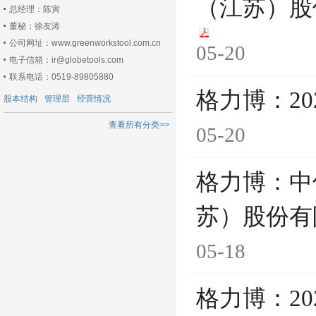
（江苏）股
总经理：陈寅
董秘：徐友涛
公司网址：www.greenworkstool.com.cn
05-20
电子信箱：ir@globetools.com
联系电话：0519-89805880
格力博：2
股本结构
管理层
经营情况
查看所有分类>>
05-20
格力博：中
苏）股份有
05-18
格力博：20