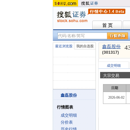
首 页
首 页
4
最近浏览股
我的自选股
鑫磊股份
(301317)
成交明细
大宗交易
日期
鑫磊股份
2026-06-02
行情图表
成交明细
分价表
历史行情