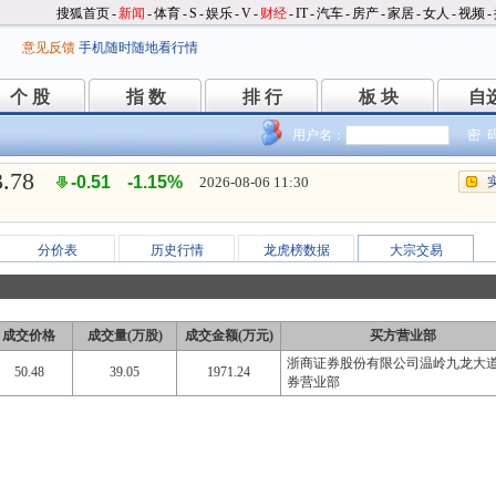
搜狐首页
-
新闻
-
体育
-
S
-
娱乐
-
V
-
财经
-
IT
-
汽车
-
房产
-
家居
-
女人
-
视频
-
意见反馈
手机随时随地看行情
个 股
指 数
排 行
板 块
自
个 股
指 数
排 行
板 块
自
用户名：
密 
3.78
-0.51
-1.15%
2026-08-06 11:30
分价表
历史行情
龙虎榜数据
大宗交易
成交价格
成交量(万股)
成交金额(万元)
买方营业部
浙商证券股份有限公司温岭九龙大
50.48
39.05
1971.24
券营业部