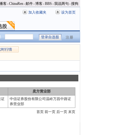
播客
-
ChinaRen
-
邮件
-
博客
-
BBS
-
我说两句
-
搜狗
加入收藏夹
设为首页
选股
选股
码：
注册
实时行情
卖方营业部
道证
中信证券股份有限公司温岭万昌中路证
券营业部
首页 前一页 后一页 末页