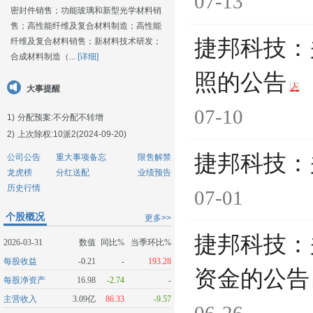
07-13
密封件销售；功能玻璃和新型光学材料销
售；高性能纤维及复合材料制造；高性能
捷邦科技：
纤维及复合材料销售；新材料技术研发；
合成材料制造（...
[详细]
照的公告
大事提醒
07-10
1)
分配预案:不分配不转增
2)
上次除权:10派2(2024-09-20)
捷邦科技：
公司公告
重大事项备忘
限售解禁
龙虎榜
分红送配
业绩预告
历史行情
07-01
个股概况
更多>>
捷邦科技：
2026-03-31
数值
同比%
当季环比%
每股收益
-0.21
-
193.28
资金的公告
每股净资产
16.98
-2.74
-
主营收入
3.09亿
86.33
-9.57