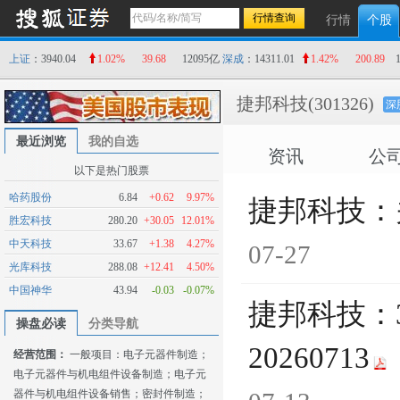
行情
个股
上证
：3940.04
1.02%
39.68
12095亿
深成
：14311.01
1.42%
200.89
捷邦科技
(301326)
深
最近浏览
我的自选
资讯
公
以下是热门股票
哈药股份
6.84
+0.62
9.97%
捷邦科技：
胜宏科技
280.20
+30.05
12.01%
中天科技
33.67
+1.38
4.27%
07-27
光库科技
288.08
+12.41
4.50%
中国神华
43.94
-0.03
-0.07%
捷邦科技：
操盘必读
分类导航
20260713
经营范围：
一般项目：电子元器件制造；
电子元器件与机电组件设备制造；电子元
器件与机电组件设备销售；密封件制造；