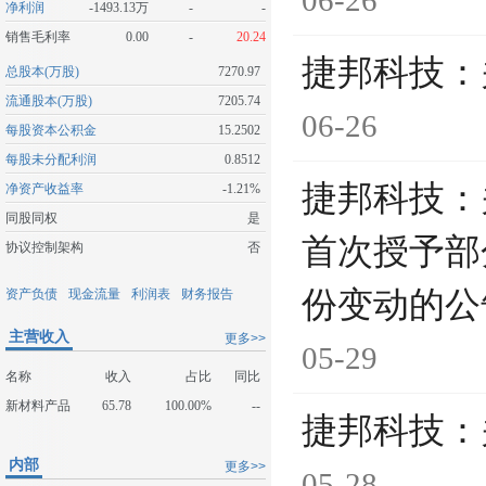
06-26
净利润
-1493.13万
-
-
销售毛利率
0.00
-
20.24
捷邦科技：
总股本(万股)
7270.97
流通股本(万股)
7205.74
06-26
每股资本公积金
15.2502
每股未分配利润
0.8512
捷邦科技：
净资产收益率
-1.21%
同股同权
是
首次授予部
协议控制架构
否
份变动的公
资产负债
现金流量
利润表
财务报告
主营收入
更多>>
05-29
名称
收入
占比
同比
新材料产品
65.78
100.00%
--
捷邦科技：
内部
更多>>
05-28