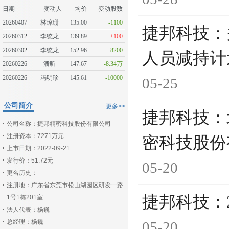
日期
变动人
均价
变动股数
20260407
林琼珊
135.00
-1100
捷邦科技：
20260312
李统龙
139.89
+100
20260302
李统龙
152.96
-8200
人员减持计
20260226
潘昕
147.67
-8.34万
20260226
冯明珍
145.61
-10000
05-25
公司简介
更多>>
捷邦科技：
公司名称：捷邦精密科技股份有限公司
注册资本：7271万元
密科技股份
上市日期：2022-09-21
发行价：51.72元
05-20
更名历史：
注册地：广东省东莞市松山湖园区研发一路
捷邦科技：
1号1栋201室
法人代表：杨巍
总经理：杨巍
05-20